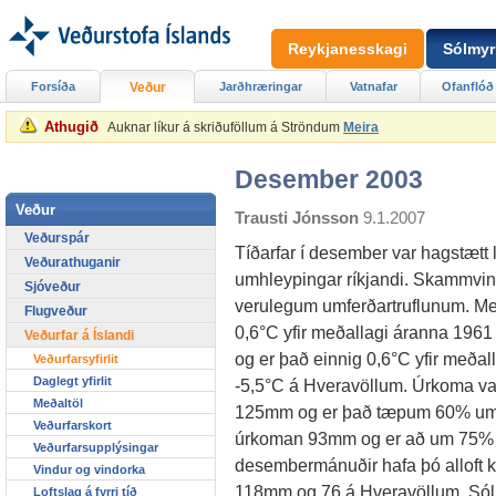
Reykjanesskagi
Sólmyr
Forsíða
Veður
Jarðhræringar
Vatnafar
Ofanflóð
Athugið
Auknar líkur á skriðuföllum á Ströndum
Meira
Desember 2003
Veður
Trausti Jónsson
9.1.2007
Veðurspár
Tíðarfar í desember var hagstætt 
Veðurathuganir
umhleypingar ríkjandi. Skammvinna
Sjóveður
verulegum umferðartruflunum. Með
Flugveður
0,6°C yfir meðallagi áranna 1961 
Veðurfar á Íslandi
og er það einnig 0,6°C yfir meðal
Veðurfarsyfirlit
Daglegt yfirlit
-5,5°C á Hveravöllum. Úrkoma var
Meðaltöl
125mm og er það tæpum 60% umf
Veðurfarskort
úrkoman 93mm og er að um 75%
Veðurfarsupplýsingar
desembermánuðir hafa þó alloft 
Vindur og vindorka
118mm og 76 á Hveravöllum. Sól fe
Loftslag á fyrri tíð