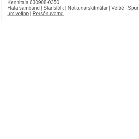
Kennitala 630908-0350
Hafa samband
|
Starfsfólk
|
Notkunarskilmálar
|
Veftré
|
Spur
um vefinn
|
Persónuvernd