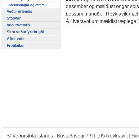
Merkisdagar og afmæli
desember og mældust engar sólski
Veður erlendis
þessum mánuði. Í Reykjavík mældus
Stöðvar
Á Hveravöllum mældist tæplega 1
Veðurvottorð
Skrá veðurfyrirbrigði
Aðrir vefir
Fróðleikur
© Veðurstofa Íslands | Bústaðavegi 7-9 | 105 Reykjavík | Sí