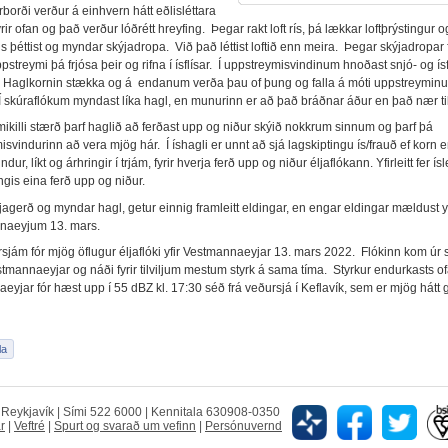
rborði verður á einhvern hátt eðlisléttara
fyrir ofan og það verður lóðrétt hreyfing. Þegar rakt loft rís, þá lækkar loftþrýstingur o
ins þéttist og myndar skýjadropa. Við það léttist loftið enn meira. Þegar skýjadropar 
pstreymi þá frjósa þeir og rifna í ísflísar. Í uppstreymisvindinum hnoðast snjó- og ísfl
 Haglkornin stækka og á endanum verða þau of þung og falla á móti uppstreyminu
. Í skúraflókum myndast líka hagl, en munurinn er að það bráðnar áður en það nær til
mikilli stærð þarf haglið að ferðast upp og niður skýið nokkrum sinnum og þarf þá
svindurinn að vera mjög hár. Í íshagli er unnt að sjá lagskiptingu ís/frauð ef korn e
ndur, líkt og árhringir í trjám, fyrir hverja ferð upp og niður éljaflókann. Yfirleitt fer ís
gis eina ferð upp og niður.
agerð og myndar hagl, getur einnig framleitt eldingar, en engar eldingar mældust yf
naeyjum 13. mars.
rsjám fór mjög öflugur éljaflóki yfir Vestmannaeyjar 13. mars 2022. Flókinn kom úr 
estmannaeyjar og náði fyrir tilviljum mestum styrk á sama tíma. Styrkur endurkasts o
yjar fór hæst upp í 55 dBZ kl. 17:30 séð frá veðursjá í Keflavík, sem er mjög hátt gi
5 Reykjavík | Sími 522 6000 | Kennitala 630908-0350
r
|
Veftré
|
Spurt og svarað um vefinn
|
Persónuvernd