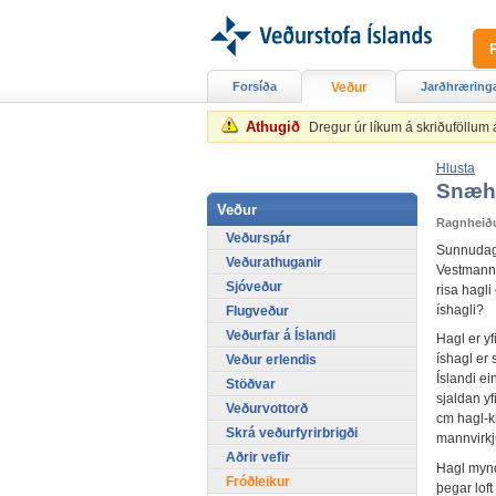
Forsíða
Veður
Jarðhræring
Athugið
Dregur úr líkum á skriðuföllum
Hlusta
Snæha
Veður
Ragnheiður
Veðurspár
Sunnudagi
Veðurathuganir
Vestmanna
Sjóveður
risa hagl
íshagli?
Flugveður
Veðurfar á Íslandi
Hagl er yf
íshagl er 
Veður erlendis
Íslandi e
Stöðvar
sjaldan y
Veðurvottorð
cm hagl-k
Skrá veðurfyrirbrigði
mannvirkj
Aðrir vefir
Hagl mynd
Fróðleikur
þegar loft