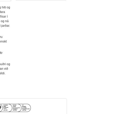
g hiti og
fara
ísar í
 og ná
 jarðar.
ru
lenskt
ir
suðri og
fan við
ldi.