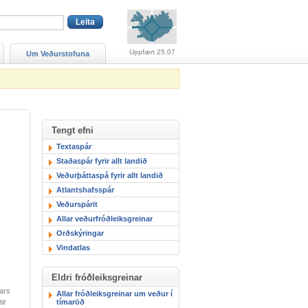
Viðvaranir (engin viðv
Uppfært 25.07
Um Veðurstofuna
Tengt efni
Textaspár
Staðaspár fyrir allt landið
Veðurþáttaspá fyrir allt landið
Atlantshafsspár
Veðurspárit
Allar veðurfróðleiksgreinar
Orðskýringar
Vindatlas
Eldri fróðleiksgreinar
ars
Allar fróðleiksgreinar um veður í
tímaröð
ir