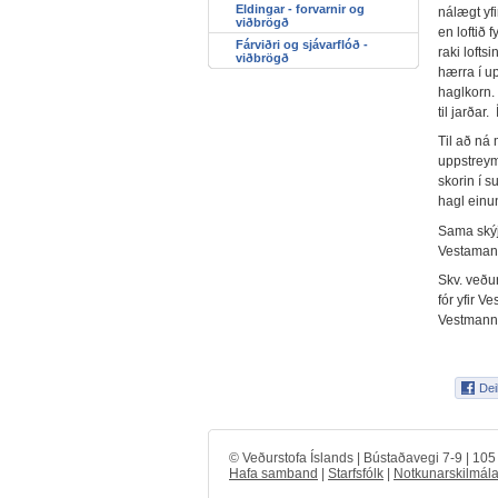
Eldingar - forvarnir og
nálægt yfi
viðbrögð
en loftið 
Fárviðri og sjávarflóð -
raki lofts
viðbrögð
hærra í up
haglkorn.
til jarðar
Til að ná 
uppstreymi
skorin í su
hagl einun
Sama skýj
Vestaman
Skv. veðu
fór yfir V
Vestmannae
© Veðurstofa Íslands | Bústaðavegi 7-9 | 10
Hafa samband
|
Starfsfólk
|
Notkunarskilmála