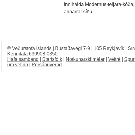
innihalda Modernus-teljara-kóða, þ
annarrar síðu.
© Veðurstofa Íslands | Bústaðavegi 7-9 | 105 Reykjavík | Sí
Kennitala 630908-0350
Hafa samband
|
Starfsfólk
|
Notkunarskilmálar
|
Veftré
|
Spur
um vefinn
|
Persónuvernd