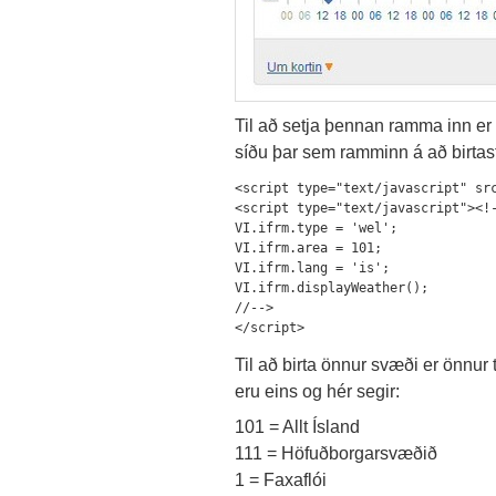
Til að setja þennan ramma inn er e
síðu þar sem ramminn á að birtast
<script type="text/javascript" src
<script type="text/javascript"><!-
VI.ifrm.type = 'wel';

VI.ifrm.area = 101;

VI.ifrm.lang = 'is';

VI.ifrm.displayWeather();

//-->

Til að birta önnur svæði er önnur 
eru eins og hér segir:
101 = Allt Ísland
111 = Höfuðborgarsvæðið
1 = Faxaflói