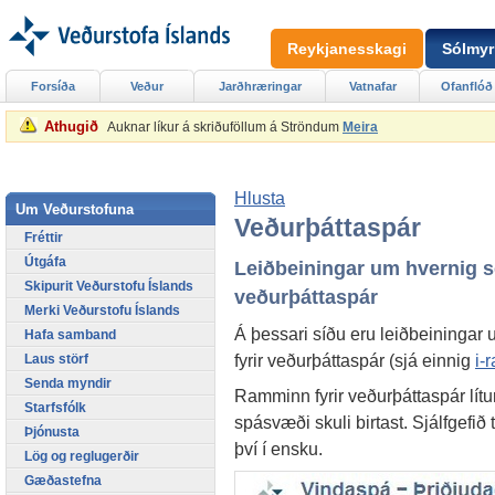
Reykjanesskagi
Sólmyr
Forsíða
Veður
Jarðhræringar
Vatnafar
Ofanflóð
Athugið
Auknar líkur á skriðuföllum á Ströndum
Meira
Hlusta
Um Veðurstofuna
Veðurþáttaspár
Fréttir
Útgáfa
Leiðbeiningar um hvernig se
Skipurit Veðurstofu Íslands
veðurþáttaspár
Merki Veðurstofu Íslands
Á þessari síðu eru leiðbeiningar 
Hafa samband
fyrir veðurþáttaspár (sjá einnig
i-
Laus störf
Senda myndir
Ramminn fyrir veðurþáttaspár lítur
Starfsfólk
spásvæði skuli birtast. Sjálfgefi
Þjónusta
því í ensku.
Lög og reglugerðir
Gæðastefna