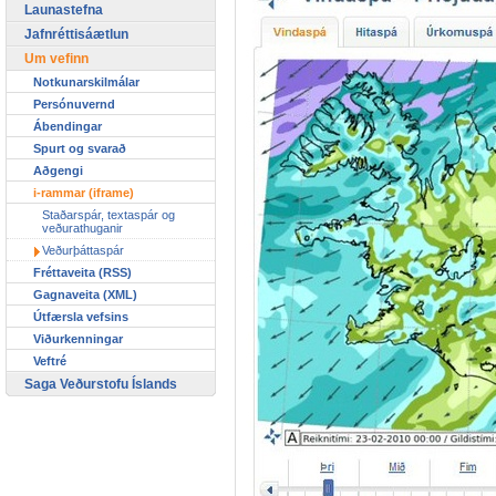
Launastefna
Jafnréttisáætlun
Um vefinn
Notkunarskilmálar
Persónuvernd
Ábendingar
Spurt og svarað
Aðgengi
i-rammar (iframe)
Staðarspár, textaspár og
veðurathuganir
Veðurþáttaspár
Fréttaveita (RSS)
Gagnaveita (XML)
Útfærsla vefsins
Viðurkenningar
Veftré
Saga Veðurstofu Íslands