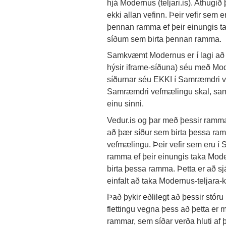
hjá Modernus (teljari.is). Athugið
ekki allan vefinn.
Þeir vefir sem 
þennan ramma ef þeir einungis t
síðum sem birta þennan ramma.
Samkvæmt Modernus er í lagi að 
hýsir iframe-síðuna) séu með Mod
síðurnar séu EKKI í Samræmdri ve
Samræmdri vefmælingu skal, sam
einu sinni.
Vedur.is og þar með þessir ramma
að þær síður sem birta þessa r
vefmælingu.
Þeir vefir sem eru 
ramma ef þeir einungis taka Mod
birta þessa ramma.
Þetta er að sj
einfalt að taka Modernus-teljara-
Það þykir eðlilegt að þessir stór
flettingu vegna þess að þetta er 
rammar, sem síðar verða hluti af