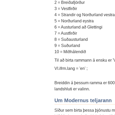
2 = Breiðafjörður
3 = Vestfirðir
4 = Strandir og Norðurland vestra
5 = Norðurland eystra
6 = Austurland að Glettingi
7 = Austfirðir
8 = Suðausturland
9 = Suðurland
10 = Miðhálendið
Til að birta rammann á ensku er '
VI.ifrm.lang = 'en'
;
Breiddin á þessum ramma er 600p
landshluti er valinn.
Um Modernus teljarann
Síður sem birta þessa þjónustu