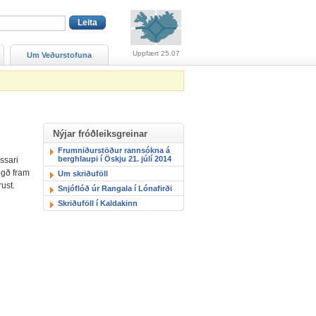
Viðvaranir (engin viðv
Uppfært 25.07
Um Veðurstofuna
Nýjar fróðleiksgreinar
Frumniðurstöður rannsókna á
berghlaupi í Öskju 21. júlí 2014
ssari
ögð fram
Um skriðuföll
ust.
Snjóflóð úr Rangala í Lónafirði
Skriðuföll í Kaldakinn
n