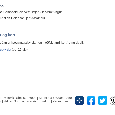
na
a Grímsdóttir (verkefnisstjóri), landfræðingur.
Kristinn Helgason, jarðfræðingur.
r og kort
neðan er hættumatsskýrslan og meðfylgjandi kort í einu skjali.
sskýrsla
(pdf 15 Mb)
5 Reykjavík | Sími 522 6000 | Kennitala 630908-0350
r
|
Veftré
|
Spurt og svarað um vefinn
|
Persónuvernd