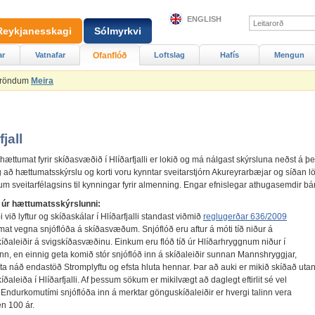
ENGLISH
Reykjanesskagi
Sólmyrkvi
ar
Vatnafar
Ofanflóð
Loftslag
Hafís
Mengun
Ströndum
Meira
fjall
hættumat fyrir skíðasvæðið í Hlíðarfjalli er lokið og má nálgast skýrsluna neðst á þe
g að hættumatsskýrslu og korti voru kynntar sveitarstjórn Akureyrarbæjar og síðan l
fum sveitarfélagsins til kynningar fyrir almenning. Engar efnislegar athugasemdir bár
 úr hættumatsskýrslunni:
við lyftur og skíðaskálar í Hlíðarfjalli standast viðmið
reglugerðar 636/2009
at vegna snjóflóða á skíðasvæðum. Snjóflóð eru aftur á móti tíð niður á
kíðaleiðir á svigskíðasvæðinu. Einkum eru flóð tíð úr Hlíðarhryggnum niður í
nn, en einnig geta komið stór snjóflóð inn á skíðaleiðir sunnan Mannshryggjar,
eta náð endastöð Stromplyftu og efsta hluta hennar. Þar að auki er mikið skíðað uta
íðaleiða í Hlíðarfjalli. Af þessum sökum er mikilvægt að daglegt eftirlit sé vel
 Endurkomutími snjóflóða inn á merktar gönguskíðaleiðir er hvergi talinn vera
n 100 ár.