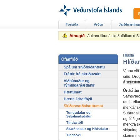
Forsíða
Veður
Jarðhræring
Athugið
Auknar líkur á skriðuföllum á 
Hlusta
Ofanflóð
Hlíðar
Spá um snjóflóðahættu
Vinnu við 
Fréttir frá skriðuvakt
síðu. Drö
Viðbúnaður og
á skrifsto
rýmingaráætlanir
Úrdráttur
Hættumat
Safnsvæði 
Hætta í dreifbýli
um hættum
Skíðasvæðahættumat
merktar s
Tungudalur og
Suðurdali
Seljalandsdalur
og flóð g
Tindastóll
merktra sk
Skarðsdalur og Hólsdalur
skipulagt.
Tindaöxl
skemmri e