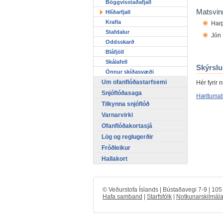
Böggvisstaðafjall
Matsvin
Hlíðarfjall
Krafla
Harp
Stafdalur
Jón 
Oddsskarð
Bláfjöll
Skálafell
Skýrslu
Önnur skíðasvæði
Um ofanflóðastarfsemi
Hér fyrir 
Snjóflóðasaga
Hættumat
Tilkynna snjóflóð
Varnarvirki
Ofanflóðakortasjá
Lög og reglugerðir
Fróðleikur
Hallakort
© Veðurstofa Íslands | Bústaðavegi 7-9 | 10
Hafa samband
|
Starfsfólk
|
Notkunarskilmála