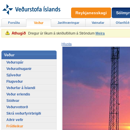
Reykjanesskagi
Sólmyr
Forsíða
Veður
Jarðhræringar
Vatnafar
Ofanflóð
Athugið
Dregur úr líkum á skriðuföllum á Ströndum
Meira
Hlusta
Veður
Veðurspár
Veðurathuganir
Sjóveður
Flugveður
Veðurfar á Íslandi
Veður erlendis
Stöðvar
Veðurvottorð
Skrá veðurfyrirbrigði
Aðrir vefir
Fróðleikur