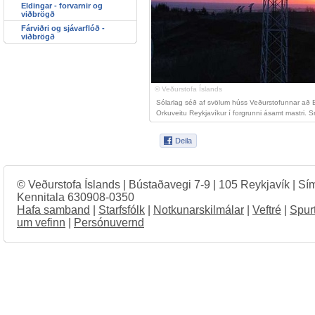
Eldingar - forvarnir og
viðbrögð
Fárviðri og sjávarflóð -
viðbrögð
© Veðurstofa Íslands
Sólarlag séð af svölum húss Veðurstofunnar að B
Orkuveitu Reykjavíkur í forgrunni ásamt mastri. Snæ
© Veðurstofa Íslands | Bústaðavegi 7-9 | 105 Reykjavík | Sí
Kennitala 630908-0350
Hafa samband
|
Starfsfólk
|
Notkunarskilmálar
|
Veftré
|
Spur
um vefinn
|
Persónuvernd