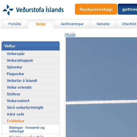
Reykjanesskagi
gottved
Forsíða
Veður
Jarðhræringar
Vatnafar
Ofanflóð
Hlusta
Veður
Veðurspár
Veðurathuganir
Sjóveður
Flugveður
Veðurfar á Íslandi
Veður erlendis
Stöðvar
Veðurvottorð
Skrá veðurfyrirbrigði
Aðrir vefir
Fróðleikur
Eldingar - forvarnir og
viðbrögð