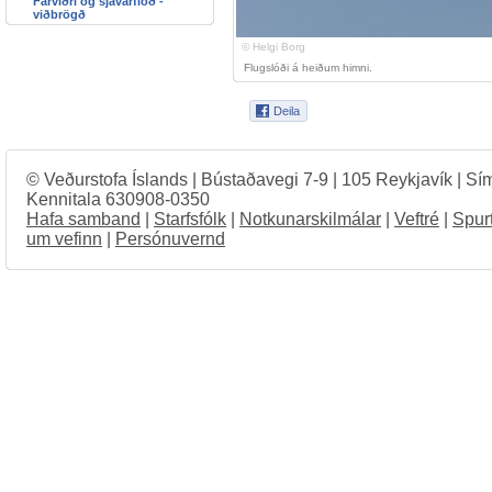
Fárviðri og sjávarflóð -
viðbrögð
© Helgi Borg
Flugslóði á heiðum himni.
© Veðurstofa Íslands | Bústaðavegi 7-9 | 105 Reykjavík | Sí
Kennitala 630908-0350
Hafa samband
|
Starfsfólk
|
Notkunarskilmálar
|
Veftré
|
Spur
um vefinn
|
Persónuvernd