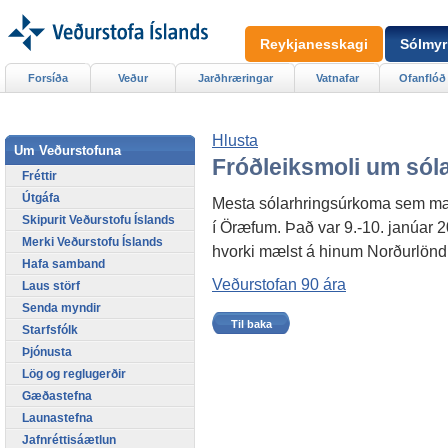
Reykjanesskagi
Sólmyr
Forsíða
Veður
Jarðhræringar
Vatnafar
Ofanflóð
Hlusta
Um Veðurstofuna
Fróðleiksmoli um só
Fréttir
Útgáfa
Mesta sólarhringsúrkoma sem mæl
Skipurit Veðurstofu Íslands
í Öræfum. Það var 9.-10. janúar 
Merki Veðurstofu Íslands
hvorki mælst á hinum Norðurlön
Hafa samband
Veðurstofan 90 ára
Laus störf
Senda myndir
Til baka
Starfsfólk
Þjónusta
Lög og reglugerðir
Gæðastefna
Launastefna
Jafnréttisáætlun