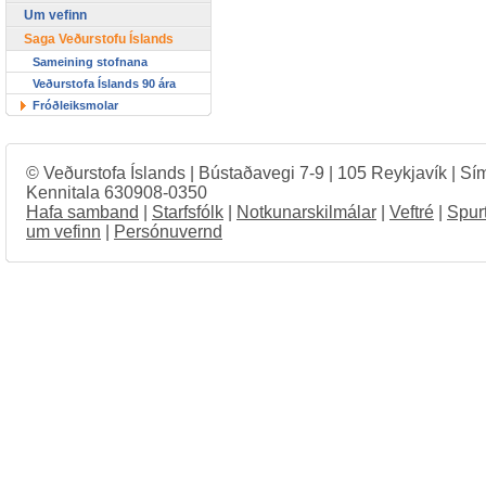
Um vefinn
Saga Veðurstofu Íslands
Sameining stofnana
Veðurstofa Íslands 90 ára
Fróðleiksmolar
© Veðurstofa Íslands | Bústaðavegi 7-9 | 105 Reykjavík | Sí
Kennitala 630908-0350
Hafa samband
|
Starfsfólk
|
Notkunarskilmálar
|
Veftré
|
Spur
um vefinn
|
Persónuvernd