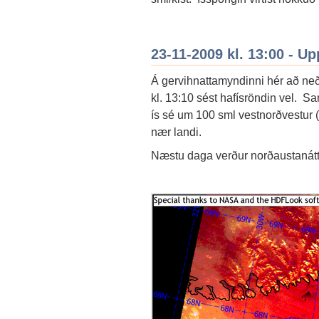
23-11-2009 kl. 13:00 - Up
Á gervihnattamyndinni hér að ne
kl. 13:10 sést hafísröndin vel. Sa
ís sé um 100 sml vestnorðvestur (
nær landi.
Næstu daga verður norðaustanátt