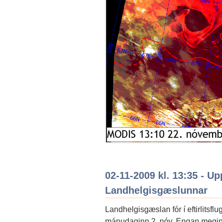
02-11-2009 kl. 13:35 - Upp
Landhelgisgæslunnar
Landhelgisgæslan fór í eftirlitsfl
mánudaginn 2. nóv. Engan megin í