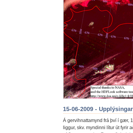
15-06-2009 - Upplýsingar
Á gervihnattamynd frá því í gær, 1
liggur, skv. myndinni lítur út fyri