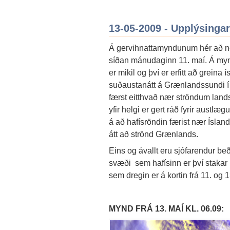
13-05-2009 - Upplýsingar
Á gervihnattamyndunum hér að ne
síðan mánudaginn 11. maí. Á mynd
er mikil og því er erfitt að greina
suðaustanátt á Grænlandssundi í vi
færst eitthvað nær ströndum lan
yfir helgi er gert ráð fyrir austlæ
á að hafísröndin færist nær Íslandi
átt að strönd Grænlands.
Eins og ávallt eru sjófarendur be
svæði sem hafísinn er því stakar r
sem dregin er á kortin frá 11. og
MYND FRÁ 13. MAÍ KL. 06.09: