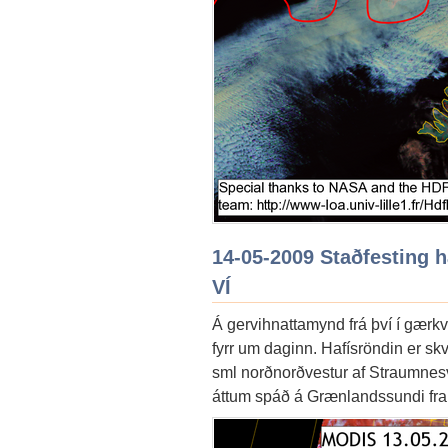
14-05-2009 Staðfesting h
VÍ
Á gervihnattamynd frá því í gærkvö
fyrr um daginn. Hafísröndin er s
sml norðnorðvestur af Straumnesvi
áttum spáð á Grænlandssundi fram