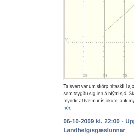
Talsvert var um skörp hitaskil í s
sem teygðu sig inn á hlýrri sjó. 
myndir af tveimur ísjökum, auk my
hér
.
06-10-2009 kl. 22:00 - U
Landhelgisgæslunnar