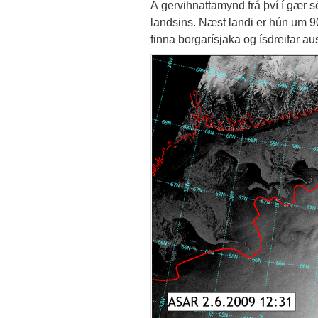
Á gervihnattamynd frá því í gær s
landsins. Næst landi er hún um 
finna borgarísjaka og ísdreifar au