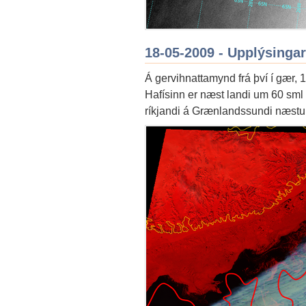
18-05-2009 - Upplýsingar
Á gervihnattamynd frá því í gær, 1
Hafísinn er næst landi um 60 sml 
ríkjandi á Grænlandssundi næstu