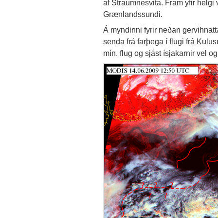
af Straumnesvita. Fram yfir helgi 
Grænlandssundi.
Á myndinni fyrir neðan gervihnat
senda frá farþega í flugi frá Kulus
mín. flug og sjást ísjakarnir vel o