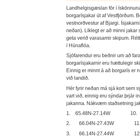
Landhelgisgæslan fór í ískönnunar
borgarísjakar út af Vestfjörðum. B
vestnorðvestur af Bjargi. Ísjakarnir
neðan). Líklegt er að minni jakar
geta verið varasamir skipum. Rétt 
í Húnaflóa.
Sjófarendur eru beðnir um að far
borgarísjakarnir eru hættulegir ski
Einnig er minnt á að borgarís er
við landið.
Hér fyrir neðan má sjá kort sem 
vart við, einnig eru sýndar þrjár 
jakanna. Nákvæm staðsetning ja
1.
65.48N-27.14W 10. 
2.
66.04N-27.43W 11. 6
3.
66.14N-27.44W 12. 6