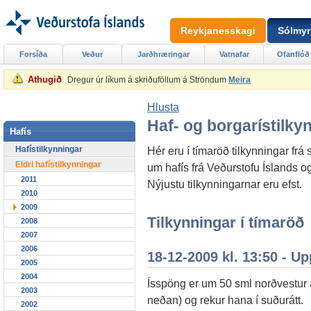
Reykjanesskagi
Sólmyr
Forsíða
Veður
Jarðhræringar
Vatnafar
Ofanflóð
Athugið
Dregur úr líkum á skriðuföllum á Ströndum
Meira
Hlusta
Haf- og borgarístilky
Hafís
Hafístilkynningar
Hér eru í tímaröð tilkynningar f
Eldri hafístilkynningar
um hafís frá Veðurstofu Íslands 
2011
Nýjustu tilkynningarnar eru efst.
2010
2009
Tilkynningar í tímaröð
2008
2007
2006
18-12-2009 kl. 13:50 - U
2005
2004
Ísspöng er um 50 sml norðvestur a
2003
neðan) og rekur hana í suðurátt.
2002