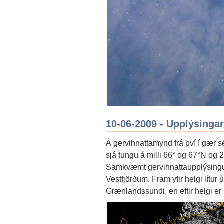
10-06-2009 - Upplýsingar
Á gervihnattamynd frá því í gær sé
sjá tungu á milli 66° og 67°N og 26
Samkvæmt gervihnattaupplýsingun
Vestfjörðum. Fram yfir helgi lítur ú
Grænlandssundi, en eftir helgi er ú