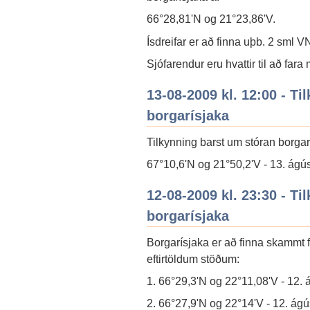
66°28,81'N og 21°23,86'V.
Ísdreifar er að finna uþb. 2 sml 
Sjófarendur eru hvattir til að far
13-08-2009 kl. 12:00 - Ti
borgarísjaka
Tilkynning barst um stóran borgar
67°10,6'N og 21°50,2'V - 13. ágúst
12-08-2009 kl. 23:30 - Ti
borgarísjaka
Borgarísjaka er að finna skammt f
eftirtöldum stöðum:
1. 66°29,3'N og 22°11,08'V - 12. á
2. 66°27,9'N og 22°14'V - 12. ágús