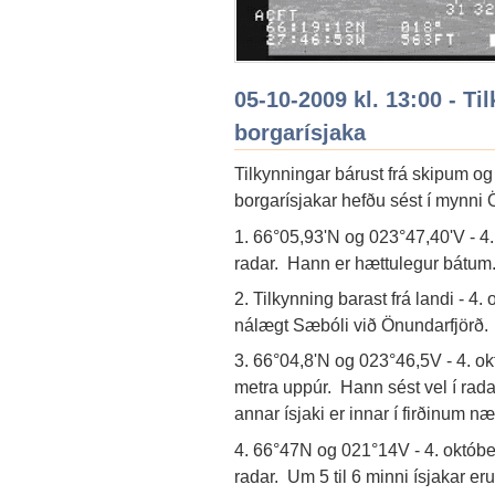
05-10-2009 kl. 13:00 - T
borgarísjaka
Tilkynningar bárust frá skipum og 
borgarísjakar hefðu sést í mynni 
1. 66°05,93'N og 023°47,40'V - 4. 
radar. Hann er hættulegur bátum
2. Tilkynning barast frá landi - 4.
nálægt Sæbóli við Önundarfjörð.
3. 66°04,8'N og 023°46,5V - 4. ok
metra uppúr. Hann sést vel í radar
annar ísjaki er innar í firðinum næ
4. 66°47N og 021°14V - 4. október 
radar. Um 5 til 6 minni ísjakar er