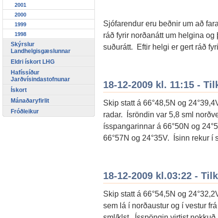
2001
2000
Sjófarendur eru beðnir um að fara
1999
ráð fyrir norðanátt um helgina og 
1998
Skýrslur
suðurátt. Eftir helgi er gert ráð 
Landhelgisgæslunnar
Eldri ískort LHG
Hafíssíður
Jarðvísindastofnunar
18-12-2009 kl. 11:15 - Til
Ískort
Mánaðaryfirlit
Skip statt á 66°48,5N og 24°39,4V
Fróðleikur
radar. Ísröndin var 5,8 sml norðv
ísspangarinnar á 66°50N og 24°
66°57N og 24°35V. Ísinn rekur í 
18-12-2009 kl.03:22 - Til
Skip statt á 66°54,5N og 24°32,2
sem lá í norðaustur og í vestur fr
sml/klst. Ísspöngin virtist nokkuð þ