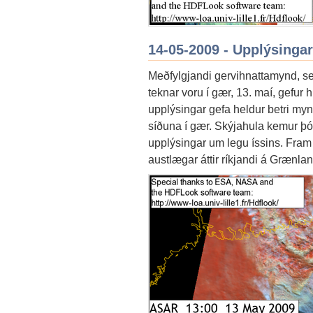
14-05-2009 - Upplýsingar
Meðfylgjandi gervihnattamynd, s
teknar voru í gær, 13. maí, gefur
upplýsingar gefa heldur betri myn
síðuna í gær. Skýjahula kemur þó
upplýsingar um legu íssins. Fram a
austlægar áttir ríkjandi á Grænla