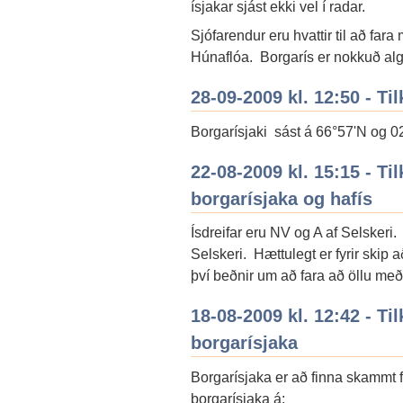
ísjakar sjást ekki vel í radar.
Sjófarendur eru hvattir til að far
Húnaflóa. Borgarís er nokkuð alg
28-09-2009 kl. 12:50 - Ti
Borgarísjaki sást á 66°57'N og 0
22-08-2009 kl. 15:15 - Ti
borgarísjaka og hafís
Ísdreifar eru NV og A af Selskeri. 
Selskeri. Hættulegt er fyrir skip
því beðnir um að fara að öllu með
18-08-2009 kl. 12:42 - Ti
borgarísjaka
Borgarísjaka er að finna skammt 
borgarísjaka á: