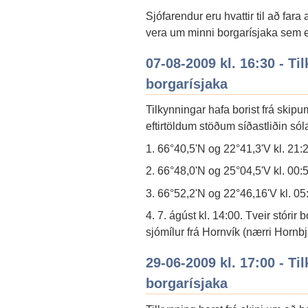
Sjófarendur eru hvattir til að far
vera um minni borgarísjaka sem ekk
07-08-2009 kl. 16:30 - T
borgarísjaka
Tilkynningar hafa borist frá skip
eftirtöldum stöðum síðastliðin sól
1. 66°40,5'N og 22°41,3'V kl. 21:2
2. 66°48,0'N og 25°04,5'V kl. 00:5
3. 66°52,2'N og 22°46,16'V kl. 05:0
4. 7. ágúst kl. 14:00. Tveir stórir b
sjómílur frá Hornvík (nærri Hornbja
29-06-2009 kl. 17:00 - Ti
borgarísjaka