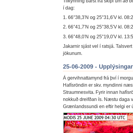
Tilkynning barst frá skipi um að b
í dag:
1. 66°38,3'N og 25°31,6'V kl. 08:
2. 66°41,7'N og 25°38,5'V kl. 08:
3. 66°48,0'N og 25°19,0'V kl. 13:5
Jakarnir sjást vel í ratsjá. Talsve
jökunum.
25-06-2009 - Upplýsingar
Á gervihnattamynd frá því í morgu
Hafísröndin er skv. myndinni næs
Straumnesvita. Fyrir innan hafísr
nokkuð dreifðan ís. Næstu daga v
Grænlandssundi en eftir helgi er út