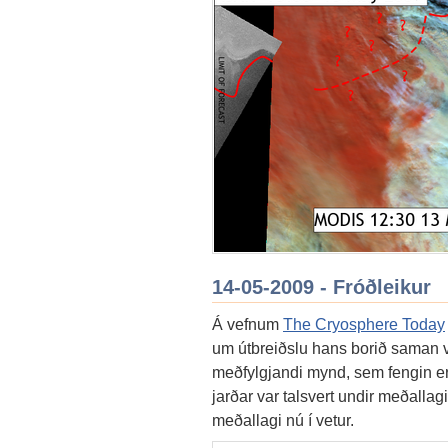
14-05-2009 - Fróðleikur
Á vefnum
The Cryosphere Today
um útbreiðslu hans borið saman v
meðfylgjandi mynd, sem fengin er 
jarðar var talsvert undir meðallagi
meðallagi nú í vetur.