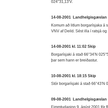
024°31,13'V.
14-08-2001 Landhelgisgæslan
Komum að litlum borgarísjaka á s
VNV af Deild. Sést illa í ratsjá o
14-08-2001 kl. 11:02 Skip
Borgarísjaki á stað 66°34'N 025°
þar sem hann er breiðastur.
10-08-2001 kl. 18:15 Skip
Stór borgarísjaki á stað 66°43'N
09-08-2001 Landhelgisgæslan
Fimmtudaginn 9. ágúst 2001 fór 