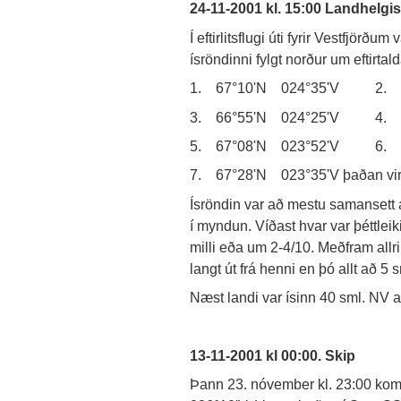
24-11-2001 kl. 15:00 Landhelg
Í eftirlitsflugi úti fyrir Vestfjör
ísröndinni fylgt norður um eftirtald
1. 67°10'N 024°35'V 2. 6
3. 66°55'N 024°25'V 4. 6
5. 67°08'N 023°52'V 6. 6
7. 67°28'N 023°35'V þaðan virtist
Ísröndin var að mestu samansett
í myndun. Víðast hvar var þéttlei
milli eða um 2-4/10. Meðfram allri
langt út frá henni en þó allt að 5
Næst landi var ísinn 40 sml. NV 
13-11-2001 kl 00:00. Skip
Þann 23. nóvember kl. 23:00 kom