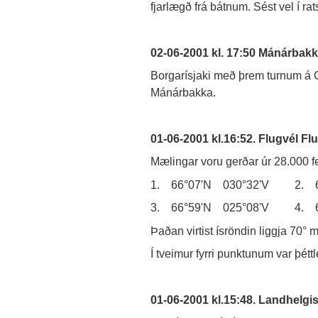
fjarlægð frá bátnum. Sést vel í ra
02-06-2001 kl. 17:50 Mánárbakk
Borgarísjaki með þrem turnum á 
Mánárbakka.
01-06-2001 kl.16:52. Flugvél Fl
Mælingar voru gerðar úr 28.000 f
1. 66°07'N 030°32'V 2. 6
3. 66°59'N 025°08'V 4. 67°
Þaðan virtist ísröndin liggja 70° 
Í tveimur fyrri punktunum var þéttl
01-06-2001 kl.15:48. Landhelgi