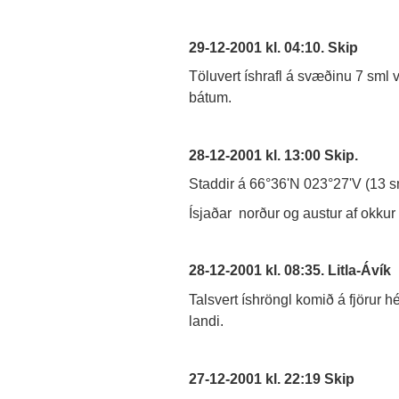
29-12-2001 kl. 04:10. Skip
Töluvert íshrafl á svæðinu 7 sml v
bátum.
28-12-2001 kl. 13:00 Skip.
Staddir á 66°36'N 023°27'V (13 s
Ísjaðar norður og austur af okkur 
28-12-2001 kl. 08:35. Litla-Ávík
Talsvert íshröngl komið á fjörur h
landi.
27-12-2001 kl. 22:19 Skip