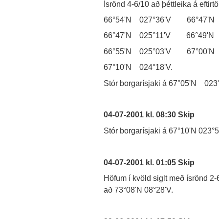
Ísrönd 4-6/10 að þéttleika á eftir
66°54'N 027°36'V 66°47'N
66°47'N 025°11'V 66°49'N 
66°55'N 025°03'V 67°00'N
67°10'N 024°18'V.
Stór borgarísjaki á 67°05'N 023
04-07-2001 kl. 08:30 Skip
Stór borgarísjaki á 67°10'N 023°
04-07-2001 kl. 01:05 Skip
Höfum í kvöld siglt með ísrönd 2-
að 73°08'N 08°28'V.