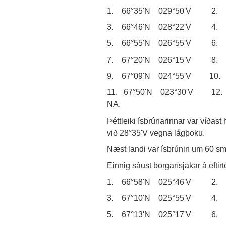
1. 66°35'N 029°50'V 2. 6
3. 66°46'N 028°22'V 4. 6
5. 66°55'N 026°55'V 6. 6
7. 67°20'N 026°15'V 8. 6
9. 67°09'N 024°55'V 10. 
11. 67°50'N 023°30'V 12. 68°
NA.
Þéttleiki ísbrúnarinnar var víðast 
við 28°35'V vegna lágþoku.
Næst landi var ísbrúnin um 60 sm
Einnig sáust borgarísjakar á efti
1. 66°58'N 025°46'V 2. 6
3. 67°10'N 025°55'V 4. 6
5. 67°13'N 025°17'V 6. 6