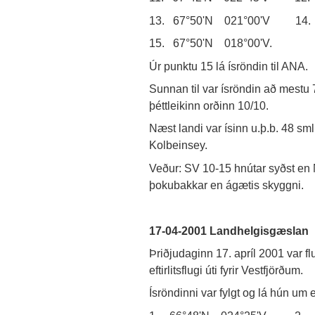
13. 67°50'N 021°00'V 14. 
15. 67°50'N 018°00'V.
Úr punktu 15 lá ísröndin til ANA.
Sunnan til var ísröndin að mestu 
þéttleikinn orðinn 10/10.
Næst landi var ísinn u.þ.b. 48 sm
Kolbeinsey.
Veður: SV 10-15 hnútar syðst en N
þokubakkar en ágætis skyggni.
17-04-2001 Landhelgisgæslan
Þriðjudaginn 17. apríl 2001 var 
eftirlitsflugi úti fyrir Vestfjörðum.
Ísröndinni var fylgt og lá hún um ef