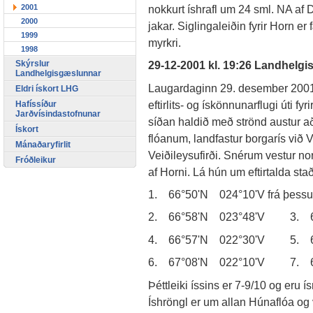
2001
nokkurt íshrafl um 24 sml. NA a
2000
jakar. Siglingaleiðin fyrir Horn 
1999
myrkri.
1998
Skýrslur
29-12-2001 kl. 19:26 Landhelg
Landhelgisgæslunnar
Laugardaginn 29. desember 2001 
Eldri ískort LHG
eftirlits- og ískönnunarflugi úti f
Hafíssíður
Jarðvísindastofnunar
síðan haldið með strönd austur að
Ískort
flóanum, landfastur borgarís við
Mánaðaryfirlit
Veiðileysufirði. Snérum vestur 
Fróðleikur
af Horni. Lá hún um eftirtalda staði 
1. 66°50'N 024°10'V frá þessum 
2. 66°58'N 023°48'V 3. 6
4. 66°57'N 022°30'V 5. 6
6. 67°08'N 022°10'V 7. 6
Þéttleiki íssins er 7-9/10 og eru í
Íshröngl er um allan Húnaflóa og v