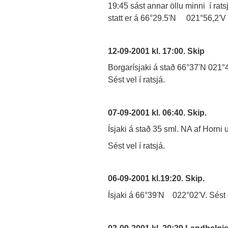
19:45 sást annar öllu minni í ra
statt er á 66°29.5'N 021°56,2'V s
12-09-2001 kl. 17:00. Skip
Borgarísjaki á stað 66°37'N 021°40'
Sést vel í ratsjá.
07-09-2001 kl. 06:40. Skip.
Ísjaki á stað 35 sml. NA af Horni
Sést vel í ratsjá.
06-09-2001 kl.19:20. Skip.
Ísjaki á 66°39'N 022°02'V. Sést ek
03-09-2001 kl. 20:39 Landhelg