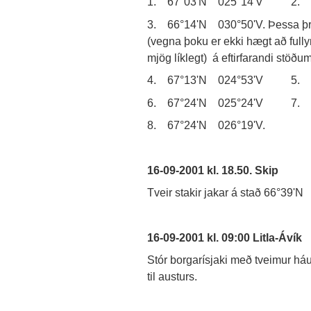
1. 67°03'N 025°14'V 2. 6
3. 66°14'N 030°50'V. Þessa þrjá
(vegna þoku er ekki hægt að fully
mjög líklegt) á eftirfarandi stöðum
4. 67°13'N 024°53'V 5. 6
6. 67°24'N 025°24'V 7. 6
8. 67°24'N 026°19'V.
16-09-2001 kl. 18.50. Skip
Tveir stakir jakar á stað 66°39'N 
16-09-2001 kl. 09:00 Litla-Ávík
Stór borgarísjaki með tveimur há
til austurs.