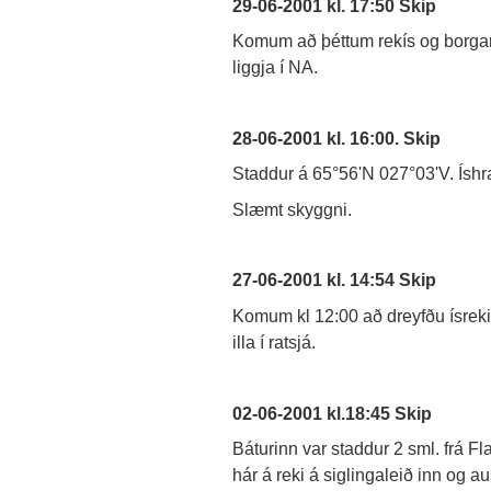
29-06-2001 kl. 17:50 Skip
Komum að þéttum rekís og borgarí
liggja í NA.
28-06-2001 kl. 16:00. Skip
Staddur á 65°56'N 027°03'V. Íshraf
Slæmt skyggni.
27-06-2001 kl. 14:54 Skip
Komum kl 12:00 að dreyfðu ísrek
illa í ratsjá.
02-06-2001 kl.18:45 Skip
Báturinn var staddur 2 sml. frá Fl
hár á reki á siglingaleið inn og a