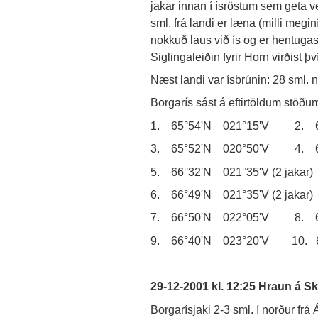
jakar innan í ísröstum sem geta v
sml. frá landi er læna (milli megi
nokkuð laus við ís og er hentuga
Siglingaleiðin fyrir Horn virðist 
Næst landi var ísbrúnin: 28 sml. n
Borgarís sást á eftirtöldum stöðu
1. 65°54'N 021°15'V 2. 65°
3. 65°52'N 020°50'V 4. 66°1
5. 66°32'N 021°35'V (2 jakar)
6. 66°49'N 021°35'V (2 jakar)
7. 66°50'N 022°05'V 8. 6
9. 66°40'N 023°20'V 10. 6
29-12-2001 kl. 12:25 Hraun á S
Borgarísjaki 2-3 sml. í norður frá