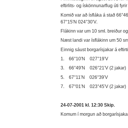
eftirlits- og ískönnunarflug úti fyri
Komið var að ísfláka á stað 66°46
67°15'N 024°30'V.
Flákinn var um 10 sml. breiður og
Næst landi var ísflákinn um 50 sm
Einnig sáust borgarísjakar á efti
1. 66°10'N 027°19'V 2.
3. 66°49'N 026°21'V (2 jaka
5. 67°11'N 026°39'V 6.
7. 67°01'N 023°45'V (2 jakar)
24-07-2001 kl. 12:30 Skip.
Komum í morgun að borgarísjaka 