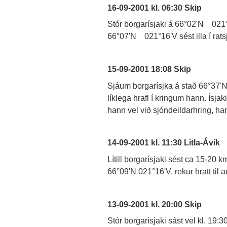
16-09-2001 kl. 06:30 Skip
Stór borgarísjaki á 66°02'N 021°16'
66°07'N 021°16'V sést illa í rats
15-09-2001 18:08 Skip
Sjáum borgarísjka á stað 66°37'N
líklega hrafl í kringum hann. Ísjaki
hann vel við sjóndeildarhring, ha
14-09-2001 kl. 11:30 Litla-Ávík
Lítill borgarísjaki sést ca 15-20
66°09'N 021°16'V, rekur hratt til 
13-09-2001 kl. 20:00 Skip
Stór borgarísjaki sást vel kl. 19: