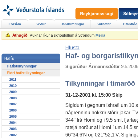
Reykjanesskagi
Sólmyr
Forsíða
Veður
Jarðhræringar
Vatnafar
Ofanflóð
Athugið
Auknar líkur á skriðuföllum á Ströndum
Meira
Hlusta
Haf- og borgarístilky
Hafís
Sigþrúður Ármannsdóttir
9.5.200
Hafístilkynningar
Eldri hafístilkynningar
2011
Tilkynningar í tímaröð
2010
2009
31-12-2001 kl. 15:00 Skip
2008
2007
Sigldum í gegnum íshrafl um 10 s
2006
nágrenninu nokkrir stórir jakar. Tvei
2005
344° frá Horni og í 9.5 sml. fjarlæg
2004
ratsjá norður af Horni í um 14.5 sm
2003
66°34,6'N og 021°52,1'V. Siglinga
2002