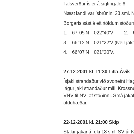
Talsverður ís er á siglingaleið.
Næst landi var ísbrúnin: 23 sml. N
Borgarís sást á eftirtöldum stöðu
1. 67°05'N 022°40'V 2. 6
3. 66°12'N 021°22'V (tveir jakar
4. 66°07'N 021°20'V.
27-12-2001 kl. 11:30 Litla-Ávík
Ísjaki strandaður við svonefnt H
lágur jaki strandaður milli Kros
VNV til NV af stöðinni. Smá jakabr
ölduhæðar.
22-12-2001 kl. 21:00 Skip
Stakir jakar á reki 18 sml. SV úr 