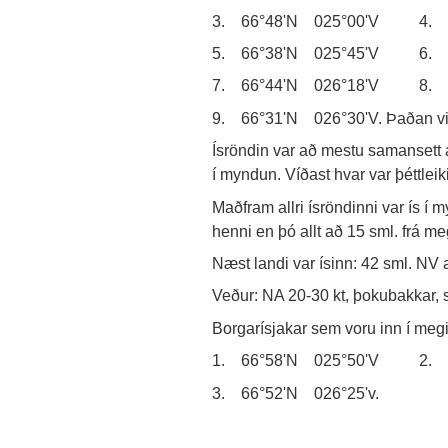
3. 66°48'N 025°00'V 4. 6
5. 66°38'N 025°45'V 6. 6
7. 66°44'N 026°18'V 8. 6
9. 66°31'N 026°30'V. Þaðan virtis
Ísröndin var að mestu samansett
í myndun. Víðast hvar var þéttlei
Maðfram allri ísröndinni var ís í m
henni en þó allt að 15 sml. frá m
Næst landi var ísinn: 42 sml. NV a
Veður: NA 20-30 kt, þokubakkar, 
Borgarísjakar sem voru inn í meg
1. 66°58'N 025°50'V 2. 6
3. 66°52'N 026°25'v.