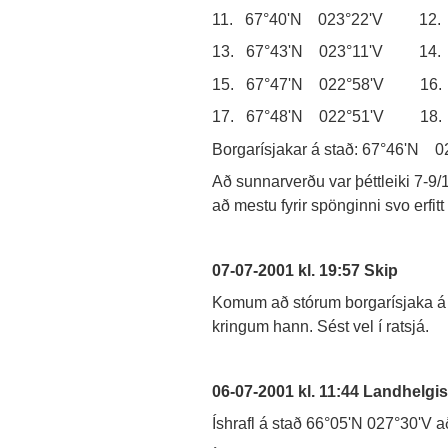
11. 67°40'N 023°22'V 12. 
13. 67°43'N 023°11'V 14. 
15. 67°47'N 022°58'V 16.
17. 67°48'N 022°51'V 18. 
Borgarísjakar á stað: 67°46'N 
Að sunnarverðu var þéttleiki 7-9
að mestu fyrir spönginni svo erfit
07-07-2001 kl. 19:57 Skip
Komum að stórum borgarísjaka á 
kringum hann. Sést vel í ratsjá.
06-07-2001 kl. 11:44 Landhelg
Íshrafl á stað 66°05'N 027°30'V 