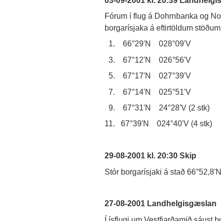
Fórum í flug á Dohrnbanka og No
borgarísjaka á eftirtöldum stöðum
1. 66°29'N 028°09'V 2.
3. 67°12'N 026°56'V 4.
5. 67°17'N 027°39'V 6.
7. 67°14'N 025°51'V 8.
9. 67°31'N 24°28'V (2 stk) 
11. 67°39'N 024°40'V (4 stk)
29-08-2001 kl. 20:30 Skip
Stór borgarísjaki á stað 66°52,8'
27-08-2001 Landhelgisgæslan
Í ísflugi um Vestfjarðamið sáust b