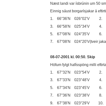
Næst landi var ísbrúnin um 50 sm
Einnig sáust borgarísjakar á efti
1. 66°36'N 026°02'V 2. 66°
3. 66°58'N 025°34'V 4. 6
5. 67°08'N 024°35'V 6. 6
7. 67°08'N 024°20'V(tveir jaka
08-07-2001 kl. 00:50. Skip
Höfum fylgt hafísspöng milli eftirt
1. 67°32'N 023°54'V 2. 6
3. 67°33'N 023°48'V 4. 6
5. 67°34'N 023°45'V 6. 6
7. 67°36'N 023°38'V 8. 6
9. 67°38'N 023°29'V 10. 