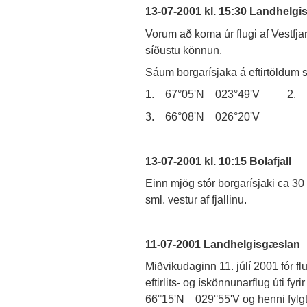
13-07-2001 kl. 15:30 Landhelg
Vorum að koma úr flugi af Vestfj
síðustu könnun.
Sáum borgarísjaka á eftirtöldum 
1. 67°05'N 023°49'V 2. 66°4
3. 66°08'N 026°20'V
13-07-2001 kl. 10:15 Bolafjall
Einn mjög stór borgarísjaki ca 30 s
sml. vestur af fjallinu.
11-07-2001 Landhelgisgæslan
Miðvikudaginn 11. júlí 2001 fór 
eftirlits- og ískönnunarflug úti fy
66°15'N 029°55'V og henni fylgt t