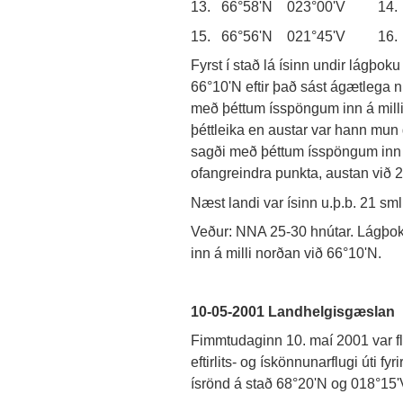
13. 66°58'N 023°00'V 14. 
15. 66°56'N 021°45'V 16. 
Fyrst í stað lá ísinn undir lágþo
66°10'N eftir það sást ágætlega n
með þéttum ísspöngum inn á milli
þéttleika en austar var hann mun
sagði með þéttum ísspöngum inn á
ofangreindra punkta, austan við 2
Næst landi var ísinn u.þ.b. 21 sml
Veður: NNA 25-30 hnútar. Lágþoka
inn á milli norðan við 66°10'N.
10-05-2001 Landhelgisgæslan
Fimmtudaginn 10. maí 2001 var f
eftirlits- og ískönnunarflugi úti f
ísrönd á stað 68°20'N og 018°15'