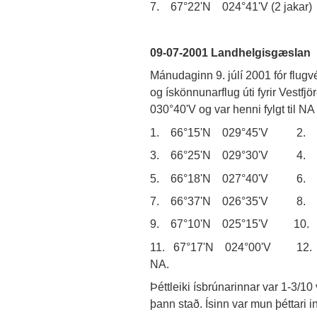
7. 67°22'N 024°41'V (2 jakar)
09-07-2001 Landhelgisgæslan
Mánudaginn 9. júlí 2001 fór flugv
og ískönnunarflug úti fyrir Vest
030°40'V og var henni fylgt til NA 
1. 66°15'N 029°45'V 2. 6
3. 66°25'N 029°30'V 4. 6
5. 66°18'N 027°40'V 6. 6
7. 66°37'N 026°35'V 8. 6
9. 67°10'N 025°15'V 10. 
11. 67°17'N 024°00'V 12. 67°
NA.
Þéttleiki ísbrúnarinnar var 1-3/1
þann stað. Ísinn var mun þéttari i