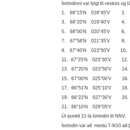
Ísröndinni var fylgt til vesturs og 
1. 68°15'N 018°45'V 2. 6
3. 68°20'N 019°40'V 4. 6
5. 68°00'N 020°45'V 6. 6
7. 67°58'N 021°35'V 8. 6
9. 67°40'N 023°50'V 10. 
11. 67°25'N 023°30'V 12. 
13. 67°20'N 023°50'V 14. 
15. 67°00'N 025°00'V 16. 
17. 66°51'N 025°10'V 18. 
19. 66°22'N 027°30'V 20. 
21. 66°10'N 029°05'V
Úr punkti 21 lá ísröndin til NNV.
Ísröndin var að mestu 7-9/10 að þ