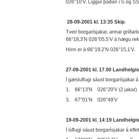
026°10'V. Liggur þaðan í S og S
28-09-2001 kl. 13:35 Skip
.
Tveir borgarísjakar, annar gríðarl
66°18,3'N 026°05,5'V á hægu reki 
Hinn er á 66°19,2'N 026°15,1'V.
27-09-2001 kl. 17.00 Landhelg
Í gæsluflugi sáust borgarísjakar á
1. 66°13'N 026°20'V (2 jak
3. 67°01'N 026°49'V 4. 
19-09-2001 kl. 14:19 Landhelg
Í ísflugi sáust borgarísjakar á eft