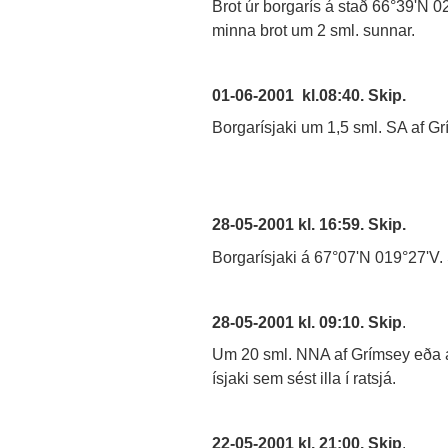
Brot úr borgarís á stað 66°39'N 
minna brot um 2 sml. sunnar.
01-06-2001 kl.08:40. Skip.
Borgarísjaki um 1,5 sml. SA af Gr
28-05-2001 kl. 16:59. Skip.
Borgarísjaki á 67°07'N 019°27'V. S
28-05-2001 kl. 09:10. Skip
.
Um 20 sml. NNA af Grímsey eða á
ísjaki sem sést illa í ratsjá.
22-05-2001 kl. 21:00. Skip
.