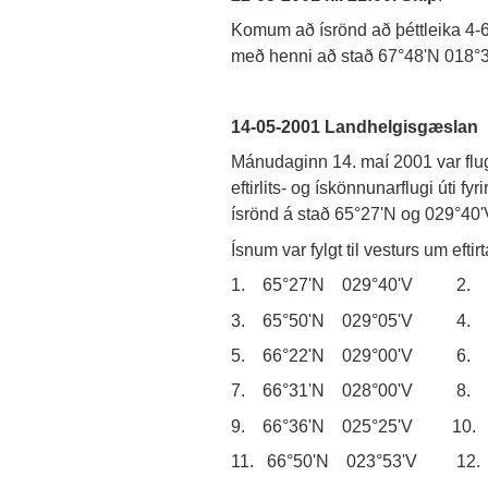
Komum að ísrönd að þéttleika 4-
með henni að stað 67°48'N 018°36'
14-05-2001 Landhelgisgæslan
Mánudaginn 14. maí 2001 var fl
eftirlits- og ískönnunarflugi úti f
ísrönd á stað 65°27'N og 029°40'
Ísnum var fylgt til vesturs um eftirt
1. 65°27'N 029°40'V 2. 6
3. 65°50'N 029°05'V 4. 6
5. 66°22'N 029°00'V 6. 6
7. 66°31'N 028°00'V 8. 6
9. 66°36'N 025°25'V 10. 
11. 66°50'N 023°53'V 12. 