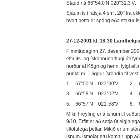
Staddir á 66°54,0'N 020°31,3'V.
Sjáum ís í ratsjá 4 sml. 20° frá ok
hvort þetta er spöng eða stakur ís
27-12-2001 kl. 18:30 Landhelg
Fimmtudaginn 27. desember 2001
eftirlits- og ískönnunarflugi úti f
norður af Kögri og henni fylgt eftir
punkti nr. 1 liggur ísröndin til ves
1. 67°00'N 023°30'V 2. 6
3. 66°58'N 023°02'V 4. 6
5. 66°57'N 021°58'V 6. 6
Mikil hreyfing er á ísnum til suðu
9/10. Erfitt er að setja út eiginle
tiltölulega þéttar. Mikið er um stór
ísnum. Ísmolar eru komnir upp að