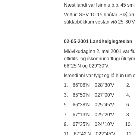
Næst landi var ísinn u.þ.b. 45 sml
Veður: SSV 10-15 hnútar. Skýjað o
súldarbökkum vestan við 25°30'V
02-05-2001 Landhelgisgæslan
Miðvikudaginn 2. maí 2001 var f
eftirlits- og ískönnunarflugi úti f
66°25'N og 029°30'V.
Ísröndinni var fylgt og lá hún um ef
1. 66°06'N 028°30'V 2. 6
3. 65°50'N 027°00'V 4. 6
5. 66°38'N 025°45'V 6. 6
7. 67°13'N 025°20'V 8. 6
9. 67°25'N 024°10'V 10. 
11. 67°42'N 022°45'V 12. 