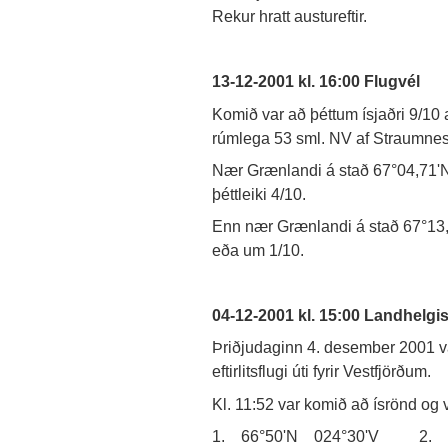
Rekur hratt austureftir.
13-12-2001 kl. 16:00 Flugvél
Komið var að þéttum ísjaðri 9/10 
rúmlega 53 sml. NV af Straumnes
Nær Grænlandi á stað 67°04,71'N
þéttleiki 4/10.
Enn nær Grænlandi á stað 67°13,7
eða um 1/10.
04-12-2001 kl. 15:00 Landhelg
Þriðjudaginn 4. desember 2001 v
eftirlitsflugi úti fyrir Vestfjörðum.
Kl. 11:52 var komið að ísrönd og v
1. 66°50'N 024°30'V 2. 6