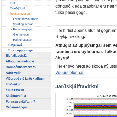
Katla
göngufólk eða grasbítar eru nærri
Öræfajökull
túlka þessi gögn.
Reykjanesskagi
Fréttir og viðvaranir
Spurt og svarað
Rauntímagögn
Hér birtist aðeins hluti af gögnu
Gasmengun
Reykjanesskaga.
Hættumatskort
Athugið að upplýsingar sem Veð
Eldfjallavá
Ýmsar upplýsingar
rauntíma eru óyfirfarnar. Túlkun
Eldfjallavefsjá
ábyrgð.
Aflögunarmælingar
Hér er svo hægt að skoða nýjust
Rannsóknarverkefni
Veðurstofunnar.
Aðrir vefir
Viðbrögð við jarðskjálftum
Fróðleikur
Jarðskjálftavirkni
Ýmis ritverk
Skjálftavefsjá
Fannstu skjálftann?
Óróamælingar