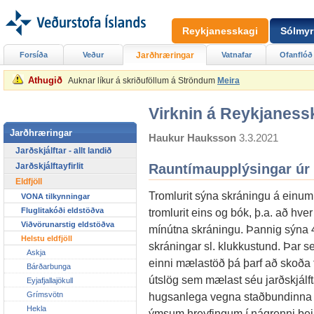
Reykjanesskagi
Sólmyr
Forsíða
Veður
Jarðhræringar
Vatnafar
Ofanflóð
Athugið
Auknar líkur á skriðuföllum á Ströndum
Meira
Virknin á Reykjaness
Jarðhræringar
Haukur Hauksson
3.3.2021
Jarðskjálftar - allt landið
Jarðskjálftayfirlit
Rauntímaupplýsingar úr 
Eldfjöll
Tromlurit sýna skráningu á einum 
VONA tilkynningar
Fluglitakóði eldstöðva
tromlurit eins og bók, þ.a. að hver 
Viðvörunarstig eldstöðva
mínútna skráningu. Þannig sýna 4
Helstu eldfjöll
skráningar sl. klukkustund. Þar se
Askja
einni mælastöð þá þarf að skoða fle
Bárðarbunga
útslög sem mælast séu jarðskjálf
Eyjafjallajökull
Grímsvötn
hugsanlega vegna staðbundinna hr
Hekla
ýmsum hreyfingum í nágrenni þeirr