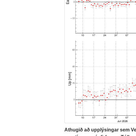
Athugið að upplýsingar sem Veð