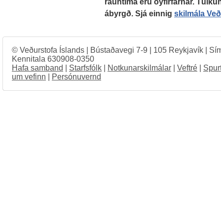
rauntíma eru óyfirfarnar. Túlkun
ábyrgð. Sjá einnig
skilmála Ve
© Veðurstofa Íslands | Bústaðavegi 7-9 | 105 Reykjavík | Sí
Kennitala 630908-0350
Hafa samband
|
Starfsfólk
|
Notkunarskilmálar
|
Veftré
|
Spur
um vefinn
|
Persónuvernd