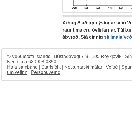
Athugið að upplýsingar sem Veð
rauntíma eru óyfirfarnar. Túlkun
ábyrgð. Sjá einnig
skilmála Ve
© Veðurstofa Íslands | Bústaðavegi 7-9 | 105 Reykjavík | Sí
Kennitala 630908-0350
Hafa samband
|
Starfsfólk
|
Notkunarskilmálar
|
Veftré
|
Spur
um vefinn
|
Persónuvernd