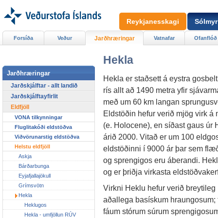
Reykjanesskagi
Sólmyr
Forsíða
Veður
Jarðhræringar
Vatnafar
Ofanflóð
Hekla
Jarðhræringar
Hekla er staðsett á eystra gosbel
Jarðskjálftar - allt landið
rís allt að 1490 metra yfir sjávarm
Jarðskjálftayfirlit
með um 60 km langan sprungusv
Eldfjöll
Eldstöðin hefur verið mjög virk á
VONA tilkynningar
(e. Holocene), en síðast gaus úr 
Fluglitakóði eldstöðva
árið 2000. Vitað er um 100 eldgos
Viðvörunarstig eldstöðva
Helstu eldfjöll
eldstöðinni í 9000 ár þar sem flæ
Askja
og sprengigos eru áberandi. Hek
Bárðarbunga
og er þriðja virkasta eldstöðvakerf
Eyjafjallajökull
Grímsvötn
Virkni Heklu hefur verið breytileg
Hekla
aðallega basískum hraungosum; t
Heklugos
fáum stórum súrum sprengigosum (
Hekla - umfjöllun RÚV