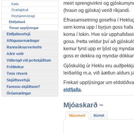
meiri sprengivirkni og gjóskumyn
Katla
(hraun og gjóska) verið ríkjandi.
Öræfajökull
Reykjanesskagi
Efnasamsetning gosefna í Heklugos
Eldfjallavá
sem koma upp í byrjun goss hafa
Ýmsar upplýsingar
koma í lokin. Hve súr upphafsfasinn 
Eldfjallavefsjá
Aflögunarmælingar
gosa. Þetta veldur því að gjóskulög
Rannsóknarverkefni
kemur fyrst upp er ljóst og mynda
Aðrir vefir
goss er dekkra og myndar dökka
Viðbrögð við jarðskjálftum
Gjóskulög úr Heklu eru auðþekkja
Fróðleikur
leiðarlög m.a. við áætlun aldurs
Ýmis ritverk
Skjálftavefsjá
Frekari upplýsingar um eldstöðva
Fannstu skjálftann?
eldfjalla
.
Óróamælingar
Mjóaskarð −
Mjóaskarð
Búrfell