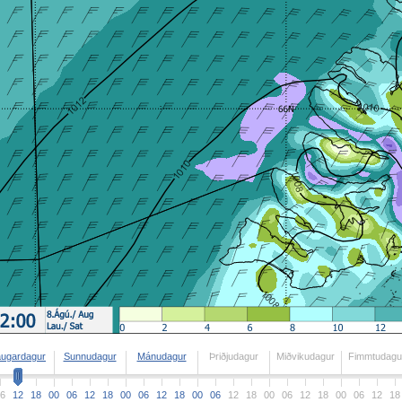
augardagur
Sunnudagur
Mánudagur
Þriðjudagur
Miðvikudagur
Fimmtudagu
6
12
18
00
06
12
18
00
06
12
18
00
06
12
18
00
06
12
18
00
06
12
18