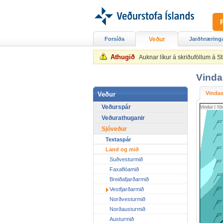
Forsíða
Veður
Jarðhræring
Athugið
Auknar líkur á skriðuföllum á 
Vinda
Vindas
Veður
Veðurspár
Veðurathuganir
Sjóveður
Textaspár
Land og mið
Suðvesturmið
Faxaflóamið
Breiðafjarðarmið
Vestfjarðarmið
Norðvesturmið
Norðausturmið
Austurmið