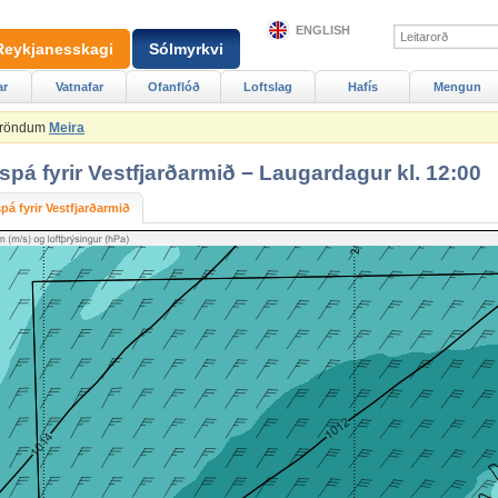
ENGLISH
Reykjanesskagi
Sólmyrkvi
ar
Vatnafar
Ofanflóð
Loftslag
Hafís
Mengun
Ströndum
Meira
spá fyrir Vestfjarðarmið − Laugardagur kl. 12:00
pá fyrir Vestfjarðarmið