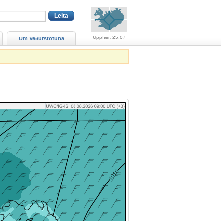
Viðvaranir (engin viðv
Uppfært 25.07
Um Veðurstofuna