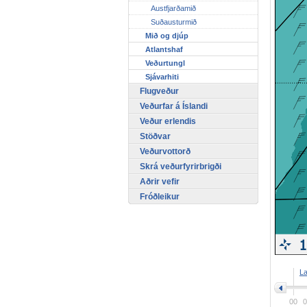
Austfjarðamið
Suðausturmið
Mið og djúp
Atlantshaf
Veðurtungl
Sjávarhiti
Flugveður
Veðurfar á Íslandi
Veður erlendis
Stöðvar
Veðurvottorð
Skrá veðurfyrirbrigði
Aðrir vefir
Fróðleikur
>
L
00
0