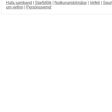
Hafa samband
|
Starfsfólk
|
Notkunarskilmálar
|
Veftré
|
Spur
um vefinn
|
Persónuvernd