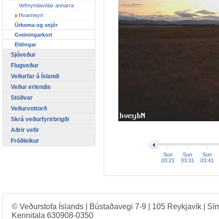
Vefmyndavélar annarra
Hvanneyri
Úrkoma og snjór
Greiningarkort
Eldingar
Sjóveður
Flugveður
Veðurfar á Íslandi
Veður erlendis
Stöðvar
Veðurvottorð
Skrá veðurfyrirbrigði
Aðrir vefir
>
Fróðleikur
Sun
Sun
Sun
03:21
03:31
03:41
© Veðurstofa Íslands | Bústaðavegi 7-9 | 105 Reykjavík | Sí
Kennitala 630908-0350