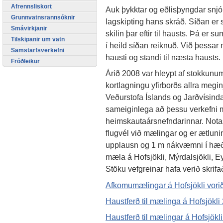
Afrennsliskort
Auk þykktar og eðlisþyngdar snjó
Grunnvatnsrannsóknir
lagskipting hans skráð. Síðan er s
Smávirkjanir
skilin þar eftir til hausts. Þá er 
Tilskipanir um vatn
í heild síðan reiknuð. Við þessar 
Samstarfsverkefni
hausti og standi til næsta hausts.
Fróðleikur
Árið 2008 var hleypt af stokkun
kortlagningu yfirborðs allra megin
Veðurstofa Íslands og Jarðvísind
sameiginlega að þessu verkefni me
heimskautaársnefndarinnar. Notas
flugvél við mælingar og er ætluni
upplausn og 1 m nákvæmni í hæð
mæla á Hofsjökli, Mýrdalsjökli, Eyj
Stöku vefgreinar hafa verið skrifa
Afkomumælingar á Hofsjökli vori
Haustferð til mælinga á Hofsjökli
Haustferð til mælingar á Hofsjökl