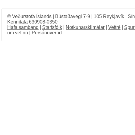
© Veðurstofa Íslands | Bústaðavegi 7-9 | 105 Reykjavík | Sí
Kennitala 630908-0350
Hafa samband
|
Starfsfólk
|
Notkunarskilmálar
|
Veftré
|
Spur
um vefinn
|
Persónuvernd