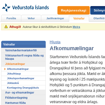
Reykjanesskagi
Sólmyr
Forsíða
Veður
Jarðhræringar
Vatnafar
Ofanflóð
Athugið
Auknar líkur á skriðuföllum á Ströndum
Meira
Hlusta
Vatnafar
Afkomumælingar
Vatnshæðarmælakerfið
Vöktunarkerfi vegna flóða og
Starfsmenn Veðurstofu Íslands fa
hlaupa
árlega tvær ferðir á Hofsjökul og
Jöklamælingar
Drangajökul til þess að fylgjast 
Afkomumælingar
afkomu þessara jökla. Mæld er á
Jökulhlaup
Jökulsporðamælingar
leysing og ísskrið í 25 mælipunk
Jöklaskrá
Hofsjökli og 5 punktum á Drangajö
Kortlagning Drangajökuls
vorferðum er vetrarákoma á jökl
Aur- og efnamælingar
mæld með snjókjarnaborun niður 
Flóðakortlagning
vetrarsnævar og eldra árlags.
Hættumat flóða