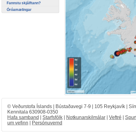
Fannstu skjálftann?
Óróamælingar
© Veðurstofa Íslands | Bústaðavegi 7-9 | 105 Reykjavík | Sí
Kennitala 630908-0350
Hafa samband
|
Starfsfólk
|
Notkunarskilmálar
|
Veftré
|
Spur
um vefinn
|
Persónuvernd