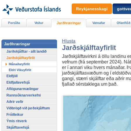
Reykjanesskagi
gottved
Forsíða
Veður
Jarðhræringar
Vatnafar
Ofanflóð
Hlusta
Jarðhræringar
Jarðskjálftayfirlit
Jarðskjálftar - allt landið
Jarðskjálftavirkni á öllu landinu er
Jarðskjálftayfirlit
vefnum (frá september 2024). Náttú
Mánaðaryfirlit
er í annari viku hvers mánaðar. Þar
Eldri Vikuyfirlit
jarðskjálftasvæðum og í eldstöðvar
Eldfjöll
gangi, stærri skjálftar eða aðrir m
Eldfjallavefsjá
fjallað sérstaklega um það.
Aflögunarmælingar
Rannsóknarverkefni
Aðrir vefir
Viðbrögð við jarðskjálftum
Fróðleikur
Ýmis ritverk
Skjálftavefsjá