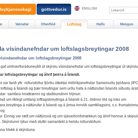
ENGLISH
Reykjanesskagi
gottvedur.is
ar
Vatnafar
Ofanflóð
Loftslag
Hafís
Mengun
la vísindanefndar um loftslagsbreytingar 2008
vísindanefndar um loftslagsbreytingar 2008
 gaf umhverfisráðuneytið út skýrslu vísindanefndar um loftslagsbreytingar út skýrsl
r loftslagsbreytingar og áhrif þeirra á Íslandi.
ni var farið yfir niðurstöður fjórðu úttektar milliríkjanefndar Sameinuðu þjóðana (IP
 loftslag á Íslandi og þær breytingar sem urðu hafa á náttúrufari Íslands síðustu ára
aldar samfara hnattrænni og staðbundinni hlýnun.
llað um líklegt umfang loftlagsbreytinga á Íslandi á 21. öldinni öld og loks um
ara breytinga á náttúrufar á Íslandi og á ýmsa innviði samfélagsins, s.s. frumatvinn
 og
. Einnig var rætt um náttúruvá og um sjávarborðshækkun og áhrif hennar á skipul
 Skýrslunni lýkur með stuttri samantekt á helstu niðurstöðum.
nna hlekk á skýrsluna