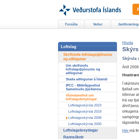
Forsíða
Veður
Jarðhræring
Hlusta
Loftslag
Skýrs
Skrifstofa loftslagsþjónustu
Skýrsla 
og aðlögunar
Um skrifstofu
Árið 2008
loftslagsþjónustu og
aðlögunar
Hnattræna
Staða aðlögunar á Íslandi
Í skýrslun
IPCC - Milliríkjanefnd
fjallað um
Sameinuðu þjóðanna
liðinnar 
Vísindanefnd um
loftslagsbreytingar
Þá var fja
Loftslagsskýrsla 2023
áhrif þess
orkugeira
Loftslagsskýrsla 2018
samgöngur
Loftslagsskýrsla 2008
lágsvæða.
Loftslagsskýrsla 2000
Loftslagsbreytingar
Hér
má fi
Rannsóknir