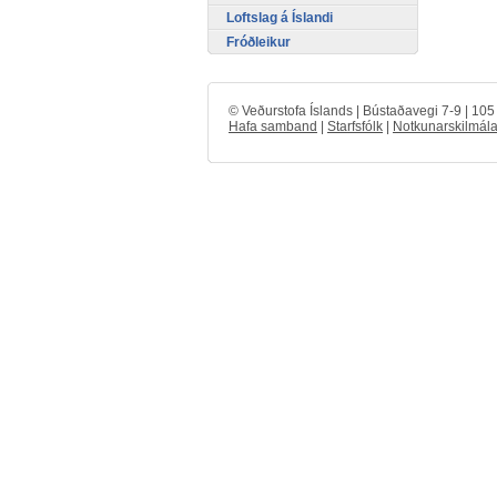
Loftslag á Íslandi
Fróðleikur
© Veðurstofa Íslands | Bústaðavegi 7-9 | 10
Hafa samband
|
Starfsfólk
|
Notkunarskilmála