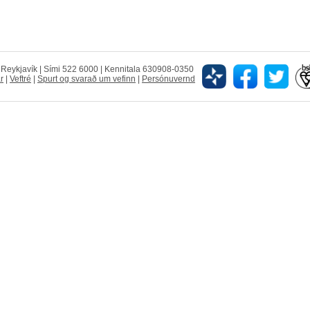
5 Reykjavík | Sími 522 6000 | Kennitala 630908-0350
r
|
Veftré
|
Spurt og svarað um vefinn
|
Persónuvernd