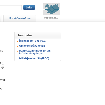
Viðvaranir (engin viðv
Uppfært 25.07
Um Veðurstofuna
Tengt efni
Íslenskt efni um IPCC
Umhverfisráðuneytið
una
Rammasamningur SÞ um
loftslagsbreytingar
Milliríkjanefnd SÞ (IPCC)
CC),
tugi
uvegi,
ag