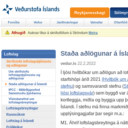
Reykjanesskagi
Sólmyr
Forsíða
Veður
Jarðhræringar
Vatnafar
Ofanflóð
Athugið
Auknar líkur á skriðuföllum á Ströndum
Meira
Staða aðlögunar á Ísl
Loftslag
Skrifstofa loftslagsþjónustu
vedur.is
22.2.2022
og aðlögunar
Um skrifstofu
Í ljósi hvítbókar um aðlögun að l
loftslagsþjónustu og
aðlögunar
starfshópi árið 2021
(Hvítbók um 
Staða aðlögunar á Íslandi
stefnu
) og samsvarandi stefnu (
St
IPCC - Milliríkjanefnd
ljósi loftslagsvár
) sem byggð var á 
Sameinuðu þjóðanna
Vísindanefnd um
kortleggja, miðla og byggja upp þ
loftslagsbreytingar
Íslandi. Í stefnu má finna markm
Loftslagsbreytingar
upplýsingagjafar þar segir m.a.:
Rannsóknir
Loftslag á Íslandi
M1. Áhrif loftslagsbreytinga á ná
Fróðleikur