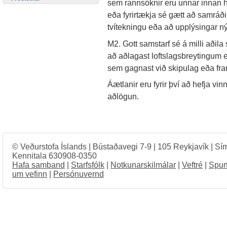
sem rannsóknir eru unnar innan h
eða fyrirtækja sé gætt að samráði 
tvítekningu eða að upplýsingar ný
M2. Gott samstarf sé á milli aðil
að aðlagast loftslagsbreytingum 
sem gagnast við skipulag eða f
Áætlanir eru fyrir því að hefja v
aðlögun.
© Veðurstofa Íslands | Bústaðavegi 7-9 | 105 Reykjavík | Sí
Kennitala 630908-0350
Hafa samband
|
Starfsfólk
|
Notkunarskilmálar
|
Veftré
|
Spur
um vefinn
|
Persónuvernd