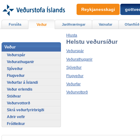
Reykjanesskagi
gottved
Forsíða
Veður
Jarðhræringar
Vatnafar
Ofanflóð
Hlusta
Helstu veðursíður
Veður
Veðurspár
Veðurspár
Veðurathuganir
Veðurathuganir
Sjóveður
Sjóveður
Flugveður
Flugveður
Veðurfar á Íslandi
Veðurfar
Veður erlendis
Veðurvottorð
Stöðvar
Veðurvottorð
Skrá veðurfyrirbrigði
Aðrir vefir
Fróðleikur