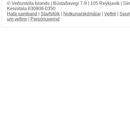
© Veðurstofa Íslands | Bústaðavegi 7-9 | 105 Reykjavík | Sí
Kennitala 630908-0350
Hafa samband
|
Starfsfólk
|
Notkunarskilmálar
|
Veftré
|
Spur
um vefinn
|
Persónuvernd