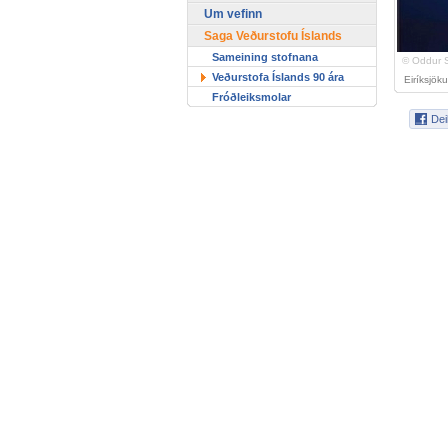
Um vefinn
Saga Veðurstofu Íslands
Sameining stofnana
© Oddur 
Veðurstofa Íslands 90 ára
Eiríksjök
Fróðleiksmolar