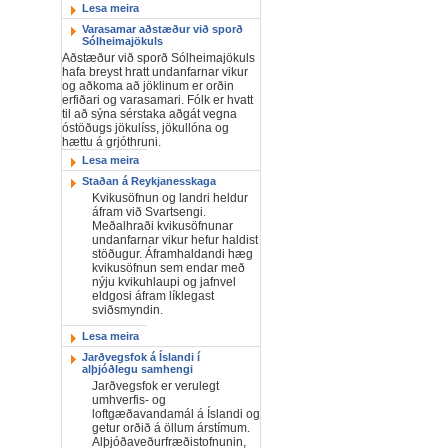
Lesa meira
Varasamar aðstæður við sporð
Sólheimajökuls
Aðstæður við sporð Sólheimajökuls
hafa breyst hratt undanfarnar vikur
og aðkoma að jöklinum er orðin
erfiðari og varasamari. Fólk er hvatt
til að sýna sérstaka aðgát vegna
óstöðugs jökulíss, jökullóna og
hættu á grjóthruni.
Lesa meira
Staðan á Reykjanesskaga
Kvikusöfnun og landri heldur
áfram við Svartsengi.
Meðalhraði kvikusöfnunar
undanfarnar vikur hefur haldist
stöðugur. Áframhaldandi hæg
kvikusöfnun sem endar með
nýju kvikuhlaupi og jafnvel
eldgosi áfram líklegast
sviðsmyndin.
Lesa meira
Jarðvegsfok á Íslandi í
alþjóðlegu samhengi
Jarðvegsfok er verulegt
umhverfis- og
loftgæðavandamál á Íslandi og
getur orðið á öllum árstímum.
Alþjóðaveðurfræðistofnunin,