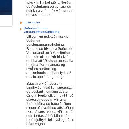
tóku yfir. Þá kólnaði á Norður-
og Austurlandi og þurrara og
sólríkara veður tók við sunnan-
og vestanlands.
Lesa meira
Veðurhorfur um
verslunarmannahelgina
Útlit er fyrir nokkuð misskipt
veður um
verslunarmannahelgina.
Bjartast og hlýjast á Suður- og
Vesturlandi og á Vestfjörðum,
þar sem útlit er fyrir bjartviðri
og hita að 19 stigum mest alla
helgina. Vætusamara og
svalara norðan- og
austanlands, en þar styttir að
mestu upp á laugardag.
Búast má við hvössum
vindhviðum við fjöll suðaustan-
og austantil, einkum austan
Öræfa. Ferðafólk er hvatt til að
skoða vindaspár fyrir alla
ferðaleiðina og haga ferðum
sínum eftir veðri og aðstæðum.
Þetta á sérstaklega við um þá
sem ferðast á húsbílum eða
með hjólhýsi, fellihýsi og aðra
aftanívagna.