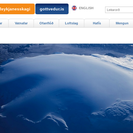
ENGLISH
Reykjanesskagi
gottvedur.is
ar
Vatnafar
Ofanflóð
Loftslag
Hafís
Mengun