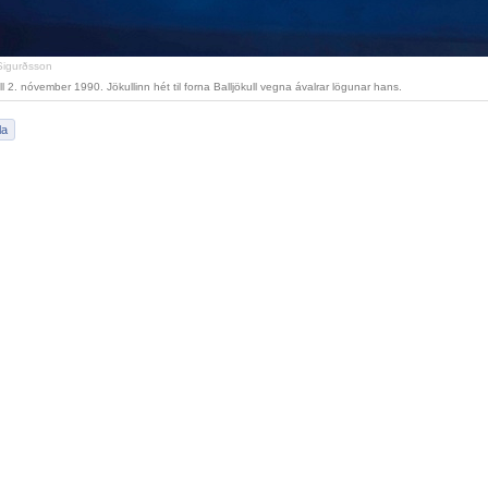
Sigurðsson
ull 2. nóvember 1990. Jökullinn hét til forna Balljökull vegna ávalrar lögunar hans.