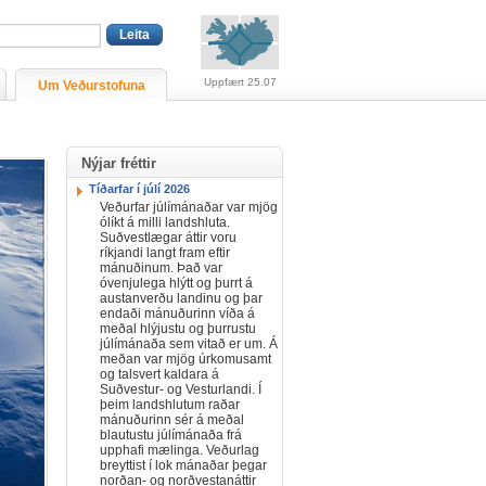
Viðvaranir (engin viðv
Uppfært 25.07
Um Veðurstofuna
Nýjar fréttir
Tíðarfar í júlí 2026
Veðurfar júlímánaðar var mjög
ólíkt á milli landshluta.
Suðvestlægar áttir voru
ríkjandi langt fram eftir
mánuðinum. Það var
óvenjulega hlýtt og þurrt á
austanverðu landinu og þar
endaði mánuðurinn víða á
meðal hlýjustu og þurrustu
júlímánaða sem vitað er um. Á
meðan var mjög úrkomusamt
og talsvert kaldara á
Suðvestur- og Vesturlandi. Í
þeim landshlutum raðar
mánuðurinn sér á meðal
blautustu júlímánaða frá
upphafi mælinga. Veðurlag
breyttist í lok mánaðar þegar
norðan- og norðvestanáttir