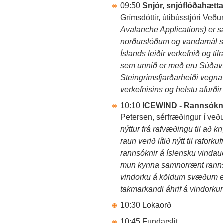
09:50
Snjór, snjóflóðahæt
Grímsdóttir, útibússtjóri Veður
Avalanche Applications) er 
norðurslóðum og vandamál s
Íslands leiðir verkefnið og til
sem unnið er með eru Súðaví
Steingrímsfjarðarheiði vegna
verkefnisins og helstu afurðir 
10:10
ICEWIND - Rannsóknir
Petersen, sérfræðingur í ve
nýttur frá rafvæðingu til að kn
raun verið lítið nýtt til rafor
rannsóknir á íslensku vindauð
mun kynna samnorrænt ranns
vindorku á köldum svæðum er
takmarkandi áhrif á vindork
10:30 Lokaorð
10:45 Fundarslit