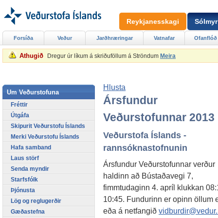
Reykjanesskagi
Sólmyr
Forsíða
Veður
Jarðhræringar
Vatnafar
Ofanflóð
Athugið
Dregur úr líkum á skriðuföllum á Ströndum
Meira
Hlusta
Um Veðurstofuna
Ársfundur
Fréttir
Veðurstofunnar 2013
Útgáfa
Skipurit Veðurstofu Íslands
Veðurstofa Íslands -
Merki Veðurstofu Íslands
rannsóknastofnunin
Hafa samband
Laus störf
Ársfundur Veðurstofunnar verður
Senda myndir
haldinn að Bústaðavegi 7,
Starfsfólk
fimmtudaginn 4. apríl klukkan 08
Þjónusta
10:45. Fundurinn er opinn öllum e
Lög og reglugerðir
eða á netfangið
vidburdir@vedur.
Gæðastefna