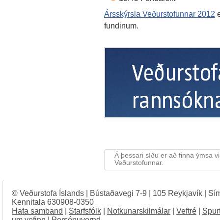
Ársskýrsla Veðurstofunnar 2012
e
fundinum.
Á þessari síðu er að finna ýmsa v
Veðurstofunnar.
© Veðurstofa Íslands | Bústaðavegi 7-9 | 105 Reykjavík | Sí
Kennitala 630908-0350
Hafa samband
|
Starfsfólk
|
Notkunarskilmálar
|
Veftré
|
Spur
um vefinn
|
Persónuvernd