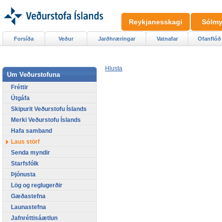
Reykjanesskagi
Sólmy
Forsíða
Veður
Jarðhræringar
Vatnafar
Ofanflóð
Hlusta
Um Veðurstofuna
Fréttir
Útgáfa
Skipurit Veðurstofu Íslands
Merki Veðurstofu Íslands
Hafa samband
Laus störf
Senda myndir
Starfsfólk
Þjónusta
Lög og reglugerðir
Gæðastefna
Launastefna
Jafnréttisáætlun