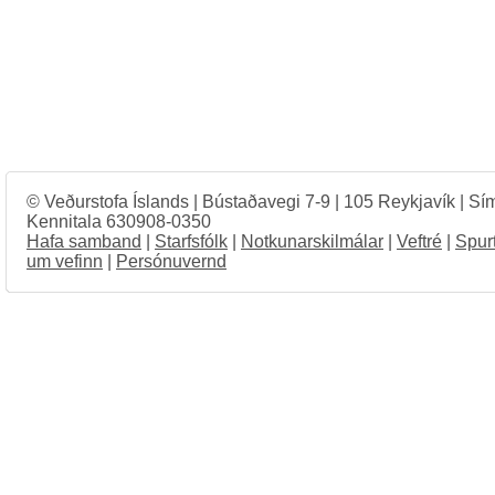
© Veðurstofa Íslands | Bústaðavegi 7-9 | 105 Reykjavík | Sí
Kennitala 630908-0350
Hafa samband
|
Starfsfólk
|
Notkunarskilmálar
|
Veftré
|
Spur
um vefinn
|
Persónuvernd