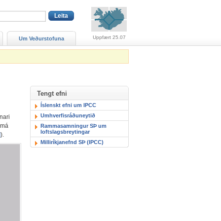
Viðvaranir (engin viðv
Uppfært 25.07
Um Veðurstofuna
Tengt efni
Íslenskt efni um IPCC
Umhverfisráðuneytið
nari
a má
Rammasamningur SÞ um
loftslagsbreytingar
]
).
Milliríkjanefnd SÞ (IPCC)