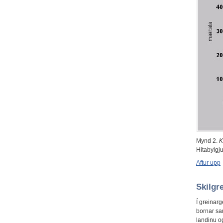
Mynd 2.
K
Hitabylgju
Aftur upp
Skilgr
Í greinar
bornar sa
landinu og