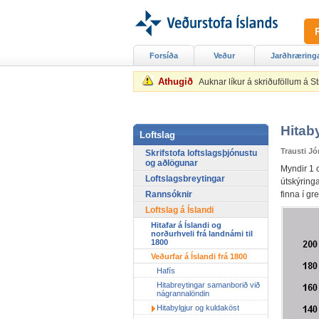
Forsíða
Veður
Jarðhræring
Athugið
Auknar líkur á skriðuföllum á 
Hitab
Loftslag
Trausti J
Skrifstofa loftslagsþjónustu
og aðlögunar
Myndir 1 o
Loftslagsbreytingar
útskýring
Rannsóknir
finna í g
Loftslag á Íslandi
Hitafar á Íslandi og
norðurhveli frá landnámi til
1800
Veðurfar á Íslandi frá 1800
Hafís
Hitabreytingar samanborið við
nágrannalöndin
Hitabylgjur og kuldaköst