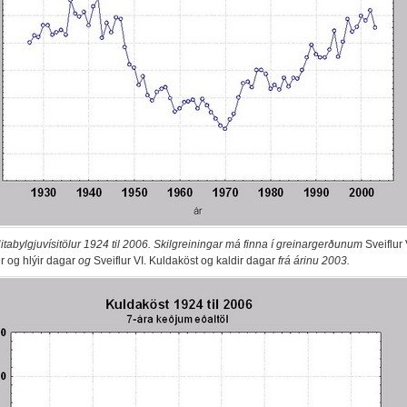
itabylgjuvísitölur 1924 til 2006. Skilgreiningar má finna í greinargerðunum
Sveiflur 
r og hlýir dagar
og
Sveiflur VI. Kuldaköst og kaldir dagar
frá árinu 2003.