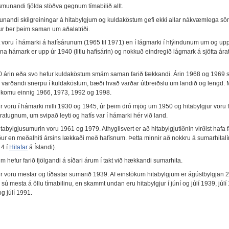
ismunandi fjölda stöðva gegnum tímabilið allt.
unandi skilgreiningar á hitabylgjum og kuldaköstum gefi ekki allar nákvæmlega s
ur ber þeim saman um aðalatriði.
 voru í hámarki á hafísárunum (1965 til 1971) en í lágmarki í hlýindunum um og upp
na hámark er upp úr 1940 (litlu hafísárin) og nokkuð eindregið lágmark á sjötta ára
0 árin eða svo hefur kuldaköstum smám saman farið fækkandi. Árin 1968 og 1969 s
 varðandi snerpu í kuldaköstum, bæði hvað varðar útbreiðslu um landið og lengd. M
 komu einnig 1966, 1973, 1992 og 1998.
ur voru í hámarki milli 1930 og 1945, úr þeim dró mjög um 1950 og hitabylgjur voru 
atugnum, um svipað leyti og hafís var í hámarki hér við land.
tabylgjusumurin voru 1961 og 1979. Athyglisvert er að hitabylgjutíðnin virðist hafa f
ður en meðalhiti ársins lækkaði með hafísnum. Þetta minnir að nokkru á sumarhitalín
 4 í
Hitafar
á Íslandi).
m hefur farið fjölgandi á síðari árum í takt við hækkandi sumarhita.
ur voru mestar og tíðastar sumarið 1939. Af einstökum hitabylgjum er ágústbylgjan 
sú mesta á öllu tímabilinu, en skammt undan eru hitabylgjur í júní og júlí 1939, júlí
og júlí 1991.