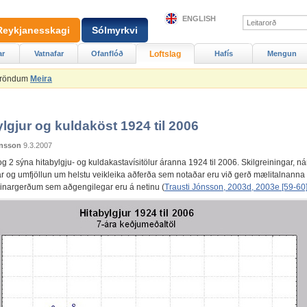
ENGLISH
Reykjanesskagi
Sólmyrkvi
ar
Vatnafar
Ofanflóð
Loftslag
Hafís
Mengun
Ströndum
Meira
ylgjur og kuldaköst 1924 til 2006
ónsson
9.3.2007
g 2 sýna hitabylgju- og kuldakastavísitölur áranna 1924 til 2006. Skilgreiningar, ná
ar og umfjöllun um helstu veikleika aðferða sem notaðar eru við gerð mælitalnann
reinargerðum sem aðgengilegar eru á netinu (
Trausti Jónsson, 2003d, 2003e [59-60