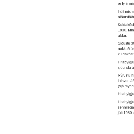
er fyrir m
Þótt mism
niðurstöð
Kuldaköst
1930. Min
aldar.
Síðustu 3
nokkuð úr
kuldaköst
Hitabylgj
sjöunda ár
Rýrustu hi
talsvert á
(sjá mynd
Hitabylgju
Hitabylgj
sennilega 
júlí 1980 