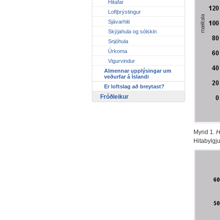
Hitafar
Loftþrýstingur
Sjávarhiti
Skýjahula og sólskin
Snjóhula
Úrkoma
Vigurvindur
Almennar upplýsingar um
veðurfar á Íslandi
Er loftslag að breytast?
Fróðleikur
Mynd 1.
H
Hitabylgju