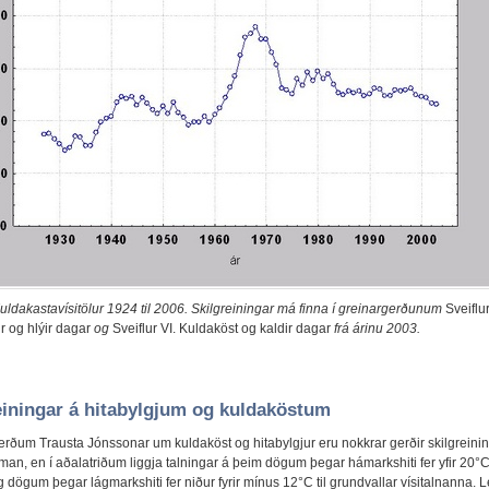
uldakastavísitölur 1924 til 2006. Skilgreiningar má finna í greinargerðunum
Sveiflur
r og hlýir dagar
og
Sveiflur VI. Kuldaköst og kaldir dagar
frá árinu 2003.
einingar á hitabylgjum og kuldaköstum
gerðum Trausta Jónssonar um kuldaköst og hitabylgjur eru nokkrar gerðir skilgreini
man, en í aðalatriðum liggja talningar á þeim dögum þegar hámarkshiti fer yfir 20°
 dögum þegar lágmarkshiti fer niður fyrir mínus 12°C til grundvallar vísitalnanna. L