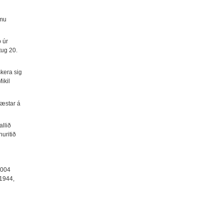
ömu
 úr
tug 20.
kera sig
ikil
fæstar á
allið
uritið
2004
 1944,