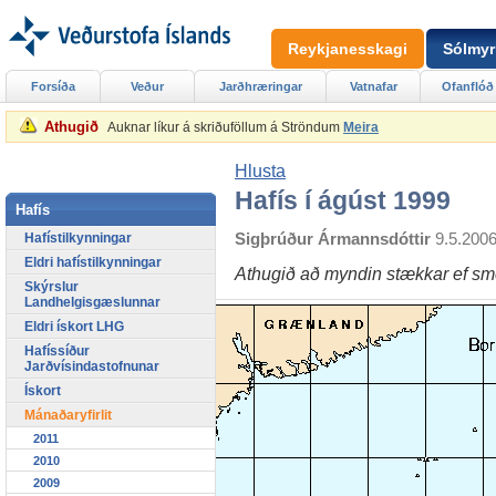
Reykjanesskagi
Sólmyr
Forsíða
Veður
Jarðhræringar
Vatnafar
Ofanflóð
Athugið
Auknar líkur á skriðuföllum á Ströndum
Meira
Hlusta
Hafís í ágúst 1999
Hafís
Sigþrúður Ármannsdóttir
9.5.200
Hafístilkynningar
Eldri hafístilkynningar
Athugið að myndin stækkar ef sme
Skýrslur
Landhelgisgæslunnar
Eldri ískort LHG
Hafíssíður
Jarðvísindastofnunar
Ískort
Mánaðaryfirlit
2011
2010
2009