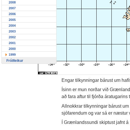
2008
2007
2006
2005
2004
2003
2002
2001
2000
1999
Fróðleikur
Engar tilkynningar bárust um hafís
Ísinn er mun norðar við Grænlands
að fara aftur til fjórða áratugarins
Allnokkrar tilkynningar bárust u
sjófarendum og var sá er næstur v
Í Grænlandssundi skiptust jafnt á