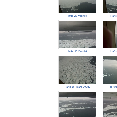
Hafís við Vestfirði
Hafís 
Hafís við Vestfirði
Hafís 
Hafís 16. mars 2005.
Ísdreif