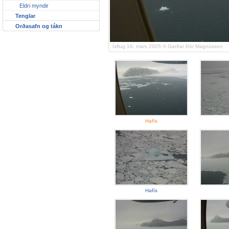
Eldri myndir
Tenglar
Orðasafn og tákn
Ísflug 16. mars 2005
© Garðar Þór Magnússon
Hafís
Hafís