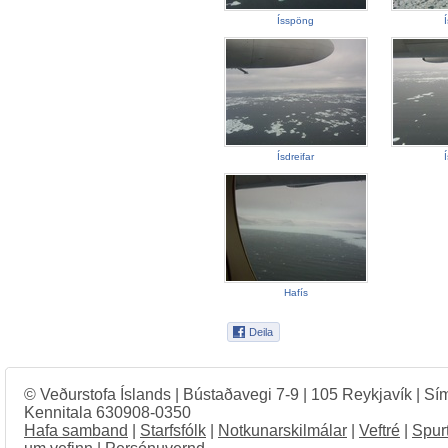
Ísspöng
Ísdreifar
Hafís
© Veðurstofa Íslands | Bústaðavegi 7-9 | 105 Reykjavík | Sí
Kennitala 630908-0350
Hafa samband
|
Starfsfólk
|
Notkunarskilmálar
|
Veftré
|
Spur