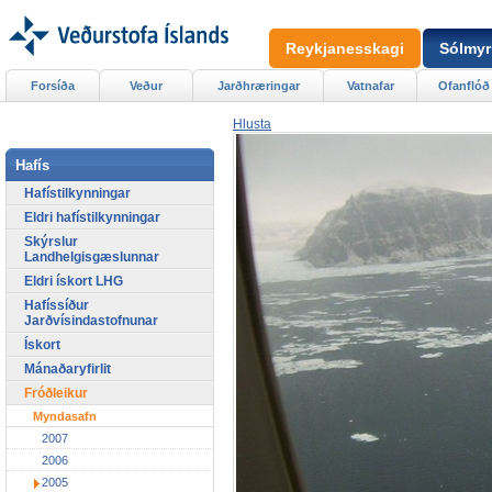
Reykjanesskagi
Sólmyr
Forsíða
Veður
Jarðhræringar
Vatnafar
Ofanflóð
Hlusta
Hafís
Hafístilkynningar
Eldri hafístilkynningar
Skýrslur
Landhelgisgæslunnar
Eldri ískort LHG
Hafíssíður
Jarðvísindastofnunar
Ískort
Mánaðaryfirlit
Fróðleikur
Myndasafn
2007
2006
2005