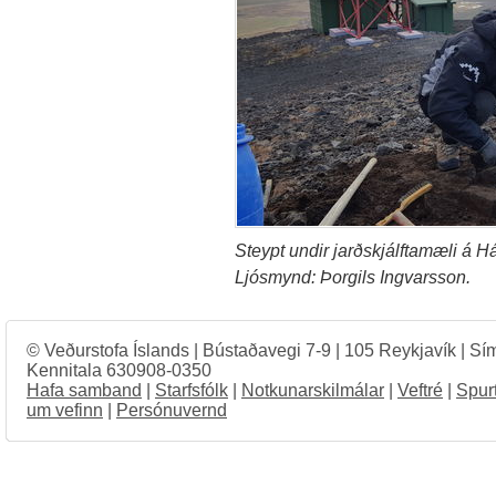
Steypt undir jarðskjálftamæli á 
Ljósmynd: Þorgils Ingvarsson.
© Veðurstofa Íslands | Bústaðavegi 7-9 | 105 Reykjavík | Sí
Kennitala 630908-0350
Hafa samband
|
Starfsfólk
|
Notkunarskilmálar
|
Veftré
|
Spur
um vefinn
|
Persónuvernd