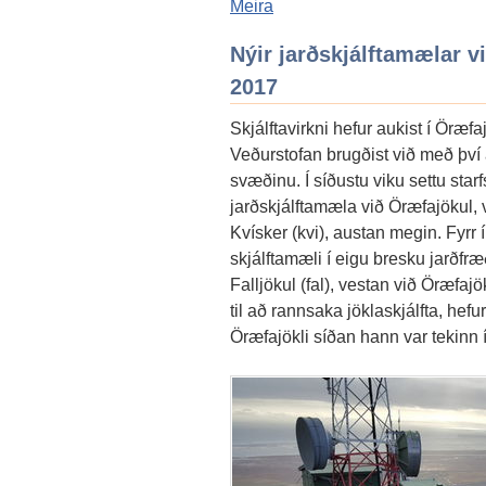
Meira
Nýir jarðskjálftamælar v
2017
Skjálftavirkni hefur aukist í Ör
Veðurstofan brugðist við með því 
svæðinu. Í síðustu viku settu sta
jarðskjálftamæla við Öræfajökul, v
Kvísker (kvi), austan megin. Fyrr
skjálftamæli í eigu bresku jarðf
Falljökul (fal), vestan við Öræfaj
til að rannsaka jöklaskjálfta, hefur
Öræfajökli síðan hann var tekinn 