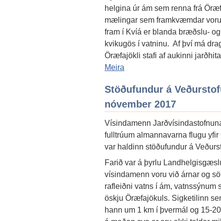
helgina úr ám sem renna frá Öræf
mælingar sem framkvæmdar voru 
fram í Kvíá er blanda bræðslu- og
kvikugös í vatninu. Af því má dra
Öræfajökli stafi af aukinni jarðhita
Meira
Stöðufundur á Veðurstof
nóvember 2017
Vísindamenn Jarðvísindastofnun
fulltrúum almannavarna flugu yfir 
var haldinn stöðufundur á Veðurs
Farið var á þyrlu Landhelgisgæsl
vísindamenn voru við árnar og sö
rafleiðni vatns í ám, vatnssýnum
öskju Öræfajökuls. Sigketilinn se
hann um 1 km í þvermál og 15-20 