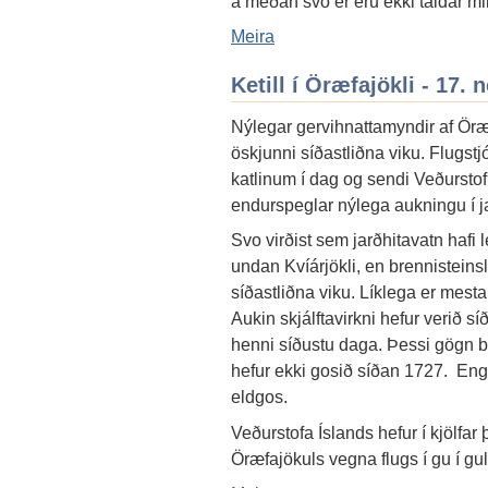
á meðan svo er eru ekki taldar mik
Meira
Ketill í Öræfajökli - 17.
Nýlegar gervihnattamyndir af Öræf
öskjunni síðastliðna viku. Flugstj
katlinum í dag og sendi Veðurstof
endurspeglar nýlega aukningu í ja
Svo virðist sem jarðhitavatn hafi
undan Kvíárjökli, en brennisteinsl
síðastliðna viku. Líklega er mest
Aukin skjálftavirkni hefur verið s
henni síðustu daga. Þessi gögn be
hefur ekki gosið síðan 1727. Eng
eldgos.
Veðurstofa Íslands hefur í kjölfa
Öræfajökuls vegna flugs í gu í gu