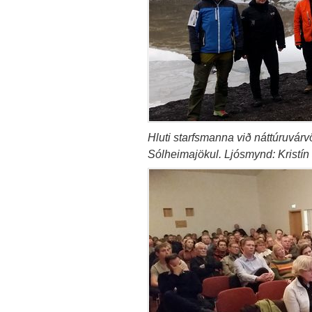
Hluti starfsmanna við náttúruvárv
Sólheimajökul. Ljósmynd: Kristín 