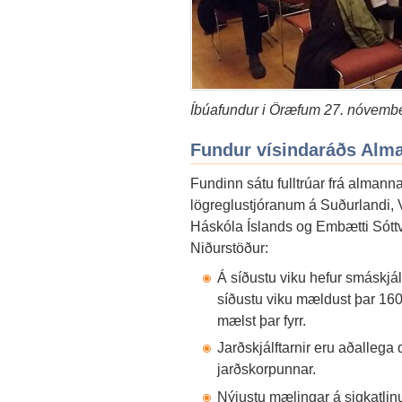
Íbúafundur i Öræfum 27. nóvember
Fundur vísindaráðs Alm
Fundinn sátu fulltrúar frá almanna
lögreglustjóranum á Suðurlandi, 
Háskóla Íslands og Embætti Sótt
Niðurstöður:
Á síðustu viku hefur smáskjál
síðustu viku mældust þar 160 
mælst þar fyrr.
Jarðskjálftarnir eru aðallega d
jarðskorpunnar.
Nýjustu mælingar á sigkatlin