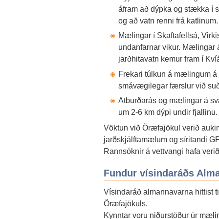
áfram að dýpka og stækka í s
og að vatn renni frá katlinum.
Mælingar í Skaftafellsá, Virk
undanfarnar vikur. Mælingar 
jarðhitavatn kemur fram í Kví
Frekari túlkun á mælingum á 
smávægilegar færslur við suð
Atburðarás og mælingar á svæ
um 2-6 km dýpi undir fjallinu.
Vöktun við Öræfajökul verið aukin
jarðskjálftamælum og síritandi 
Rannsóknir á vettvangi hafa verið
Fundur vísindaráðs Alm
Vísindaráð almannavarna hittist 
Öræfajökuls.
Kynntar voru niðurstöður úr mæl