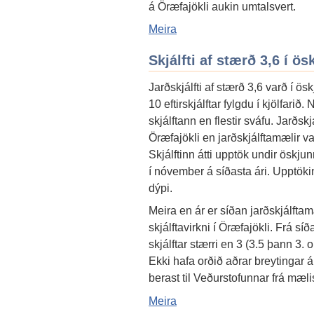
á Öræfajökli aukin umtalsvert.
Meira
Skjálfti af stærð 3,6 í ö
Jarðskjálfti af stærð 3,6 varð í ö
10 eftirskjálftar fylgdu í kjölfari
skjálftann en flestir sváfu. Jarðsk
Öræfajökli en jarðskjálftamælir va
Skjálftinn átti upptök undir öskju
í nóvember á síðasta ári. Upptöki
dýpi.
Meira en ár er síðan jarðskjálft
skjálftavirkni í Öræfajökli. Frá sí
skjálftar stærri en 3 (3.5 þann 3.
Ekki hafa orðið aðrar breytinga
berast til Veðurstofunnar frá mæl
Meira