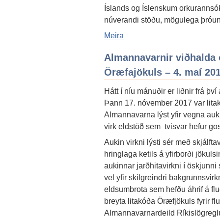
Íslands og Íslenskum orkurannsó
núverandi stöðu, mögulega þróun
Meira
Almannavarnir viðhalda ó
Öræfajökuls – 4. maí 20
Hátt í níu mánuðir er liðnir frá því
Þann 17. nóvember 2017 var litakóð
Almannavarna lýst yfir vegna aukin
virk eldstöð sem tvisvar hefur g
Aukin virkni lýsti sér með skjálf
hringlaga ketils á yfirborði jökuls
aukinnar jarðhitavirkni í öskjunni
vel yfir skilgreindri bakgrunnsvirk
eldsumbrota sem hefðu áhrif á fl
breyta litakóða Öræfjökuls fyrir f
Almannavarnardeild Ríkislögreglust