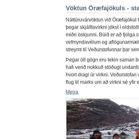
Vöktun Öræfajökuls - st
Náttúruvárvöktun við Öræfajökul h
þegar skjálftavirkni jókst í eldstöð
miðri öskjunni. Búið er að fjölga
vefmyndavélum og aflögunarmælu
streymt til Veðurstofunnar þar sem 
Þegar öll gögn eru tekin saman b
hafi verið nokkuð stöðugt undanfa
hvort dragi úr virkni. Veðurstofan 
flug til marks um að virkni sé yfir 
Meira