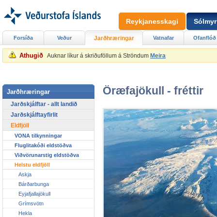
Reykjanesskagi
Sólmyr
Forsíða
Veður
Jarðhræringar
Vatnafar
Ofanflóð
Athugið
Auknar líkur á skriðuföllum á Ströndum
Meira
Öræfajökull - fréttir
Jarðhræringar
Jarðskjálftar - allt landið
Jarðskjálftayfirlit
Eldfjöll
VONA tilkynningar
Fluglitakóði eldstöðva
Viðvörunarstig eldstöðva
Helstu eldfjöll
Askja
Bárðarbunga
Eyjafjallajökull
Grímsvötn
Hekla