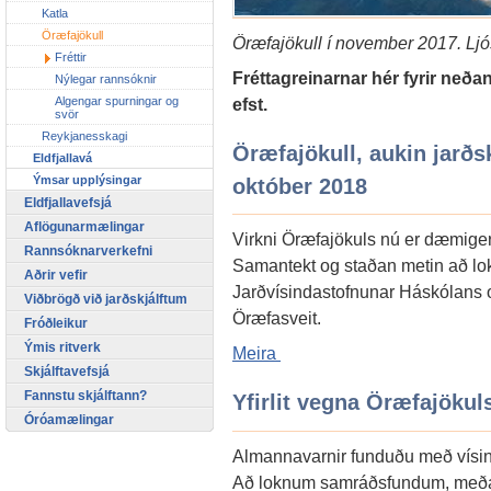
Katla
Öræfajökull
Öræfajökull í november 2017. Lj
Fréttir
Fréttagreinarnar hér fyrir neðan 
Nýlegar rannsóknir
Algengar spurningar og
efst.
svör
Reykjanesskagi
Öræfajökull, aukin jarðsk
Eldfjallavá
Ýmsar upplýsingar
október 2018
Eldfjallavefsjá
Aflögunarmælingar
Virkni Öræfajökuls nú er dæmigerð
Rannsóknarverkefni
Samantekt og staðan metin að l
Aðrir vefir
Jarðvísindastofnunar Háskólans 
Viðbrögð við jarðskjálftum
Öræfasveit.
Fróðleikur
Ýmis ritverk
Meira
Skjálftavefsjá
Fannstu skjálftann?
Yfirlit vegna Öræfajökuls
Óróamælingar
Almannavarnir funduðu með vísin
Að loknum samráðsfundum, meðal