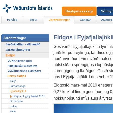
Reykjanesskagi
Sólmyr
Forsíða
Veður
Jarðhræringar
Vatnafar
Ofanflóð
Eldgos í Eyjafjallajökl
Jarðhræringar
Jarðskjálftar - allt landið
Gos varð í Eyjafjallajökli á fyrri h
Jarðskjálftayfirlit
jarðskorpuhreyfinga, landriss og j
Eldfjöll
norðanverðum Fimmvörðuhálsi og st
VONA tilkynningar
hófst síðan sprengigos í toppöskju 
Fluglitakóði eldstöðva
sprengigos og flæðigos. Gosið stó
Viðvörunarstig eldstöðva
Helstu eldfjöll
gos í Eyjafjallajökli í desember 1
Askja
Eldgosið mars-maí 2010 er stærsta
Bárðarbunga
3
0,27 km
af fínum gosefnum og 0
Eyjafjallajökull
Eldgos í Eyjafjallajökli 2010
3
nokkur þúsund m
/s aurs á fyrs
Grímsvötn
Hekla
Katla