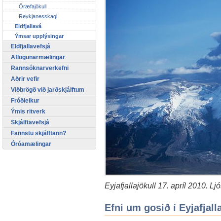
Öræfajökull
Reykjanesskagi
Eldfjallavá
Ýmsar upplýsingar
Eldfjallavefsjá
Aflögunarmælingar
Rannsóknarverkefni
Aðrir vefir
Viðbrögð við jarðskjálftum
Fróðleikur
Ýmis ritverk
Skjálftavefsjá
Fannstu skjálftann?
Óróamælingar
Eyjafjallajökull 17. apríl 2010. 
Efni um gosið í Eyjafjall