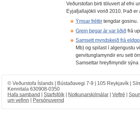
Veðurstofan birti töluvert af efn
Eyjafjallajökli vorið 2010. Það er 
Ýmsar fréttir
tengdar gosinu.
Grein þegar ár var liðið
frá up
Samsett myndskeið frá eldg
Mb) og spilast í algengustu vö
gervitunglamyndir eru sett ör
Samsettar hreyfimyndir sýna 
© Veðurstofa Íslands | Bústaðavegi 7-9 | 105 Reykjavík | Sí
Kennitala 630908-0350
Hafa samband
|
Starfsfólk
|
Notkunarskilmálar
|
Veftré
|
Spur
um vefinn
|
Persónuvernd