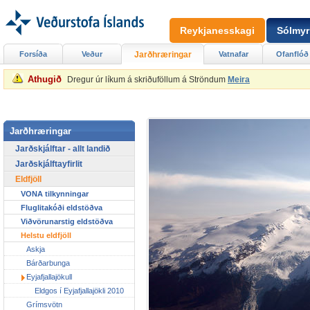
Reykjanesskagi
Sólmyr
Forsíða
Veður
Jarðhræringar
Vatnafar
Ofanflóð
Athugið
Dregur úr líkum á skriðuföllum á Ströndum
Meira
Jarðhræringar
Jarðskjálftar - allt landið
Jarðskjálftayfirlit
Eldfjöll
VONA tilkynningar
Fluglitakóði eldstöðva
Viðvörunarstig eldstöðva
Helstu eldfjöll
Askja
Bárðarbunga
Eyjafjallajökull
Eldgos í Eyjafjallajökli 2010
Grímsvötn