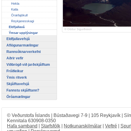
Hekla
Katla
Öræfajökull
Reykjanesskagi
Eldfjallavá
© Oddur Sigurðsson
Ýmsar upplýsingar
Eldfjallavefsjá
Aflögunarmælingar
Rannsóknarverkefni
Aðrir vefir
Viðbrögð við jarðskjálftum
Fróðleikur
Ýmis ritverk
Skjálftavefsjá
Fannstu skjálftann?
Óróamælingar
© Veðurstofa Íslands | Bústaðavegi 7-9 | 105 Reykjavík | Sí
Kennitala 630908-0350
Hafa samband
|
Starfsfólk
|
Notkunarskilmálar
|
Veftré
|
Spur