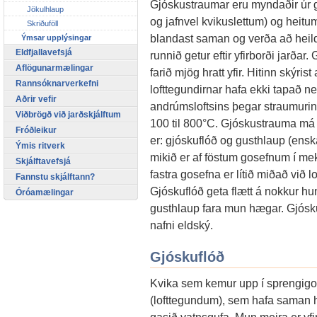
Gjóskustraumar eru myndaðir úr gjó
Jökulhlaup
og jafnvel kvikuslettum) og heitu
Skriðuföll
blandast saman og verða að hei
Ýmsar upplýsingar
Eldfjallavefsjá
runnið getur eftir yfirborði jarðar
Aflögunarmælingar
farið mjög hratt yfir. Hitinn skýris
Rannsóknarverkefni
lofttegundirnar hafa ekki tapað ne
Aðrir vefir
andrúmsloftsins þegar straumurinn v
Viðbrögð við jarðskjálftum
100 til 800°C. Gjóskustrauma má flo
Fróðleikur
er: gjóskuflóð og gusthlaup (enska
Ýmis ritverk
mikið er af föstum gosefnum í me
Skjálftavefsjá
fastra gosefna er lítið miðað við l
Fannstu skjálftann?
Gjóskuflóð geta flætt á nokkur h
Óróamælingar
gusthlaup fara mun hægar. Gjósk
nafni eldský.
Gjóskuflóð
Kvika sem kemur upp í sprengigos
(lofttegundum), sem hafa saman hi