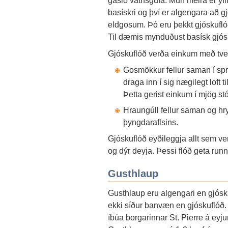
gasið vatnsgufa. Mun meira er yfirl
basískri og því er algengara að g
eldgosum. Þó eru þekkt gjóskufl
Til dæmis mynduðust basísk gjós
Gjóskuflóð verða einkum með tve
Gosmökkur fellur saman í spr
draga inn í sig nægilegt loft t
Þetta gerist einkum í mjög s
Hraungúll fellur saman og hr
þyngdaraflsins.
Gjóskuflóð eyðileggja allt sem ver
og dýr deyja. Þessi flóð geta run
Gusthlaup
Gusthlaup eru algengari en gjósku
ekki síður banvæn en gjóskuflóð.
íbúa borgarinnar St. Pierre á eyju