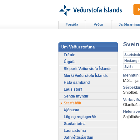
Forsíða
Veður
Jarðhræring
Svein
Um Veðurstofuna
Fréttir
Starfsheit
Netfang:
Útgáfa
Svið:
Skipurit Veðurstofu Íslands
Menntun:
Merki Veðurstofu Íslands
M.Sc. í ja
Hafa samband
Sérþekki
Laus störf
Snjóflóð.
Senda myndir
Verksvið:
Starfsfólk
Ofanflóða
Þjónusta
Helstu ve
Lög og reglugerðir
Snjóflóðav
Gæðastefna
Launastefna
Jafnréttisáætlun