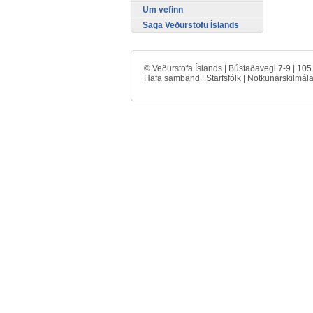
Um vefinn
Saga Veðurstofu Íslands
© Veðurstofa Íslands | Bústaðavegi 7-9 | 10
Hafa samband
|
Starfsfólk
|
Notkunarskilmála