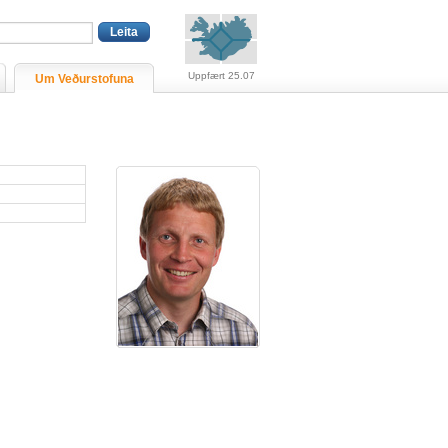
Viðvaranir (engin viðv
Uppfært 25.07
Um Veðurstofuna