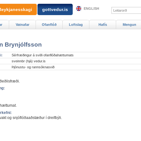
ENGLISH
Reykjanesskagi
gottvedur.is
ar
Vatnafar
Ofanflóð
Loftslag
Hafís
Mengun
n Brynjólfsson
i:
Sérfræðingur á sviði ofanflóðahættumats
sveinnbr (hjá) vedur.is
Þjónustu- og rannsóknasvið
rðeðlisfræði.
ng:
hættumat.
rkefni:
akt og snjóflóðaaðstæður í dreifbýli.