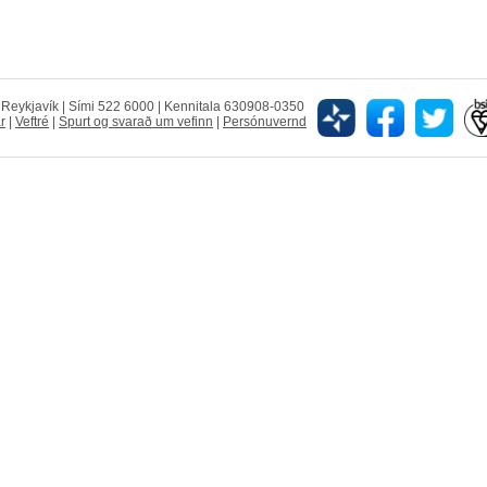
5 Reykjavík | Sími 522 6000 | Kennitala 630908-0350
r
|
Veftré
|
Spurt og svarað um vefinn
|
Persónuvernd