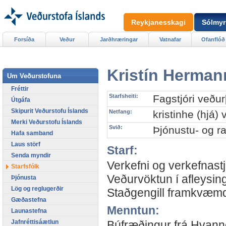
Reykjanesskagi
Sólmyr
Forsíða
Veður
Jarðhræringar
Vatnafar
Ofanflóð
Kristín Herman
Um Veðurstofuna
Fréttir
Starfsheiti:
Fagstjóri veðu
Útgáfa
Skipurit Veðurstofu Íslands
Netfang:
kristinhe (hjá) 
Merki Veðurstofu Íslands
Svið:
Þjónustu- og r
Hafa samband
Laus störf
Starf:
Senda myndir
Verkefni og verkefnast
Starfsfólk
Veðurvöktun í afleysin
Þjónusta
Lög og reglugerðir
Staðgengill framkvæmdas
Gæðastefna
Menntun:
Launastefna
Jafnréttisáætlun
Búfræðingur frá Hvanne