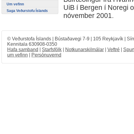
Um vefinn
UiB í Bergen í Noregi o
Saga Veðurstofu Íslands
nóvember 2001.
© Veðurstofa Íslands | Bústaðavegi 7-9 | 105 Reykjavík | Sí
Kennitala 630908-0350
Hafa samband
|
Starfsfólk
|
Notkunarskilmálar
|
Veftré
|
Spur
um vefinn
|
Persónuvernd