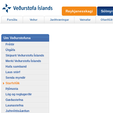
Reykjanesskagi
Sólmyr
Forsíða
Veður
Jarðhræringar
Vatnafar
Ofanflóð
Um Veðurstofuna
Fréttir
Útgáfa
Skipurit Veðurstofu Íslands
Merki Veðurstofu Íslands
Hafa samband
Laus störf
Senda myndir
Starfsfólk
Þjónusta
Lög og reglugerðir
Gæðastefna
Launastefna
Jafnréttisáætlun