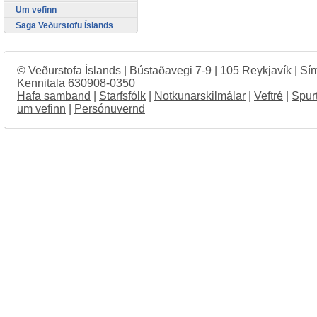
Um vefinn
Saga Veðurstofu Íslands
© Veðurstofa Íslands | Bústaðavegi 7-9 | 105 Reykjavík | Sí
Kennitala 630908-0350
Hafa samband
|
Starfsfólk
|
Notkunarskilmálar
|
Veftré
|
Spur
um vefinn
|
Persónuvernd