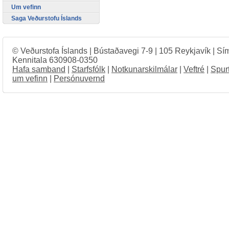
Um vefinn
Saga Veðurstofu Íslands
© Veðurstofa Íslands | Bústaðavegi 7-9 | 105 Reykjavík | Sí
Kennitala 630908-0350
Hafa samband
|
Starfsfólk
|
Notkunarskilmálar
|
Veftré
|
Spur
um vefinn
|
Persónuvernd