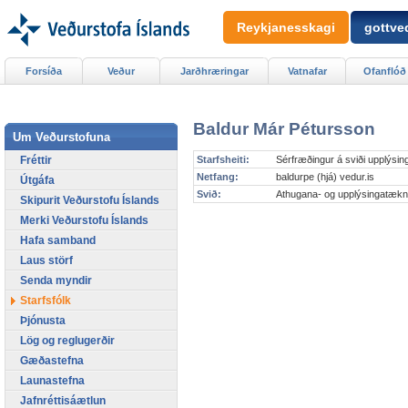
Reykjanesskagi
gottved
Forsíða
Veður
Jarðhræringar
Vatnafar
Ofanflóð
Baldur Már Pétursson
Um Veðurstofuna
Fréttir
Starfsheiti:
Sérfræðingur á sviði upplýsin
Netfang:
baldurpe (hjá) vedur.is
Útgáfa
Svið:
Athugana- og upplýsingatækn
Skipurit Veðurstofu Íslands
Merki Veðurstofu Íslands
Hafa samband
Laus störf
Senda myndir
Starfsfólk
Þjónusta
Lög og reglugerðir
Gæðastefna
Launastefna
Jafnréttisáætlun