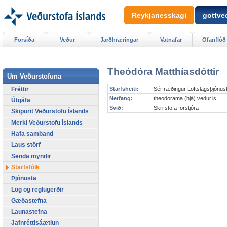
Reykjanesskagi
gottved
Forsíða
Veður
Jarðhræringar
Vatnafar
Ofanflóð
Theódóra Matthíasdóttir
Um Veðurstofuna
Fréttir
Starfsheiti:
Sérfræðingur Loftslagsþjónus
Netfang:
theodorama (hjá) vedur.is
Útgáfa
Svið:
Skrifstofa forstjóra
Skipurit Veðurstofu Íslands
Merki Veðurstofu Íslands
Hafa samband
Laus störf
Senda myndir
Starfsfólk
Þjónusta
Lög og reglugerðir
Gæðastefna
Launastefna
Jafnréttisáætlun