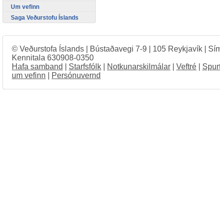
Um vefinn
Saga Veðurstofu Íslands
© Veðurstofa Íslands | Bústaðavegi 7-9 | 105 Reykjavík | Sí
Kennitala 630908-0350
Hafa samband
|
Starfsfólk
|
Notkunarskilmálar
|
Veftré
|
Spur
um vefinn
|
Persónuvernd