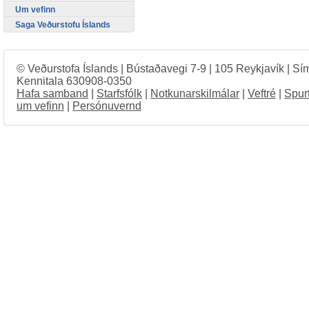
Um vefinn
Saga Veðurstofu Íslands
© Veðurstofa Íslands | Bústaðavegi 7-9 | 105 Reykjavík | Sí
Kennitala 630908-0350
Hafa samband
|
Starfsfólk
|
Notkunarskilmálar
|
Veftré
|
Spur
um vefinn
|
Persónuvernd