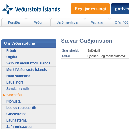
Reykjanesskagi
gottved
Forsíða
Veður
Jarðhræringar
Vatnafar
Ofanflóð
Sævar Guðjónsson
Um Veðurstofuna
Fréttir
Starfsheiti:
Snjóeftirlit
Svið:
Þjónustu- og rannsóknasvið
Útgáfa
Skipurit Veðurstofu Íslands
Merki Veðurstofu Íslands
Hafa samband
Laus störf
Senda myndir
Starfsfólk
Þjónusta
Lög og reglugerðir
Gæðastefna
Launastefna
Jafnréttisáætlun