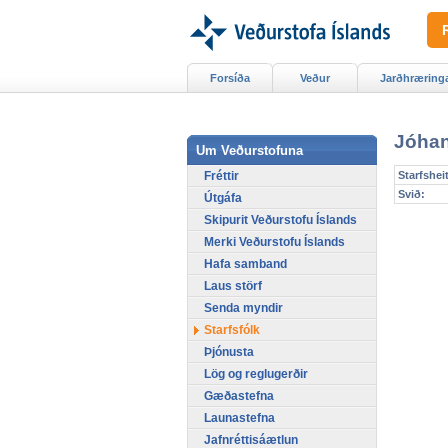
Forsíða
Veður
Jarðhræring
Jóhan
Um Veðurstofuna
Fréttir
Starfsheit
Svið:
Útgáfa
Skipurit Veðurstofu Íslands
Merki Veðurstofu Íslands
Hafa samband
Laus störf
Senda myndir
Starfsfólk
Þjónusta
Lög og reglugerðir
Gæðastefna
Launastefna
Jafnréttisáætlun