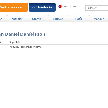
ENGLISH
Reykjanesskagi
gottvedur.is
ar
Vatnafar
Ofanflóð
Loftslag
Hafís
Mengun
n Daníel Daníelsson
i:
Snjóeftirlit
Þjónustu- og rannsóknasvið