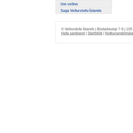
Um vefinn
Saga Veðurstofu Íslands
© Veðurstofa Íslands | Bústaðavegi 7-9 | 10
Hafa samband
|
Starfsfólk
|
Notkunarskilmála