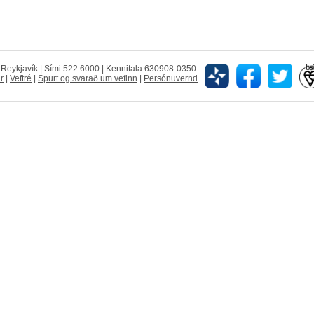
5 Reykjavík | Sími 522 6000 | Kennitala 630908-0350
r
|
Veftré
|
Spurt og svarað um vefinn
|
Persónuvernd