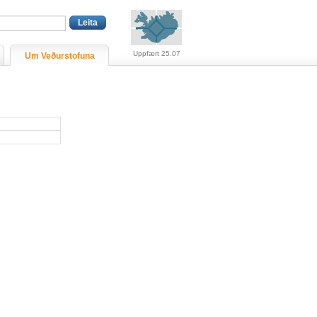
Viðvaranir (engin viðv
Uppfært 25.07
Um Veðurstofuna