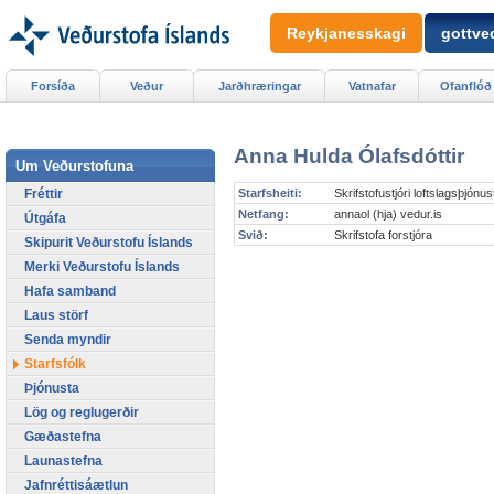
Reykjanesskagi
gottved
Forsíða
Veður
Jarðhræringar
Vatnafar
Ofanflóð
Anna Hulda Ólafsdóttir
Um Veðurstofuna
Fréttir
Starfsheiti:
Skrifstofustjóri loftslagsþjónu
Netfang:
annaol (hja) vedur.is
Útgáfa
Svið:
Skrifstofa forstjóra
Skipurit Veðurstofu Íslands
Merki Veðurstofu Íslands
Hafa samband
Laus störf
Senda myndir
Starfsfólk
Þjónusta
Lög og reglugerðir
Gæðastefna
Launastefna
Jafnréttisáætlun