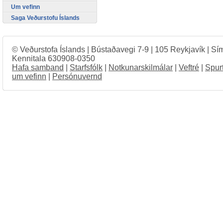
Um vefinn
Saga Veðurstofu Íslands
© Veðurstofa Íslands | Bústaðavegi 7-9 | 105 Reykjavík | Sí
Kennitala 630908-0350
Hafa samband
|
Starfsfólk
|
Notkunarskilmálar
|
Veftré
|
Spur
um vefinn
|
Persónuvernd