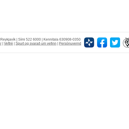
5 Reykjavík | Sími 522 6000 | Kennitala 630908-0350
r
|
Veftré
|
Spurt og svarað um vefinn
|
Persónuvernd