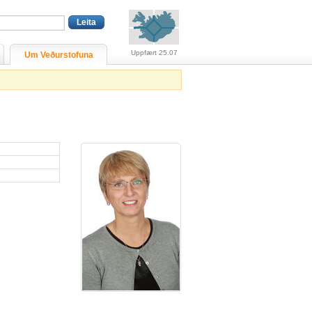
Viðvaranir (engin viðv
Uppfært 25.07
Um Veðurstofuna