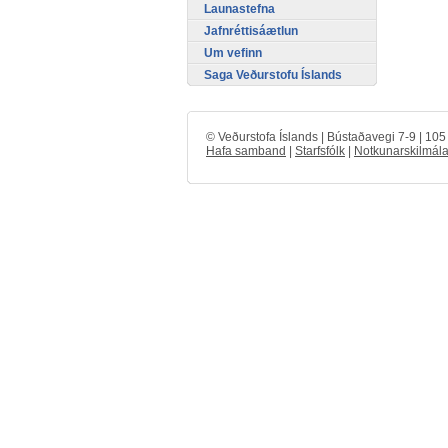
Launastefna
Jafnréttisáætlun
Um vefinn
Saga Veðurstofu Íslands
© Veðurstofa Íslands | Bústaðavegi 7-9 | 10
Hafa samband
|
Starfsfólk
|
Notkunarskilmála