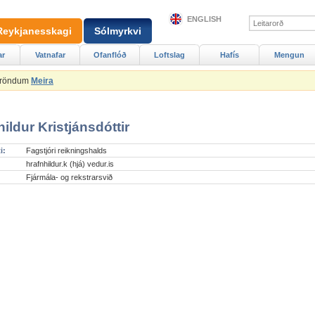
ENGLISH
Reykjanesskagi
Sólmyrkvi
ar
Vatnafar
Ofanflóð
Loftslag
Hafís
Mengun
Ströndum
Meira
ildur Kristjánsdóttir
i:
Fagstjóri reikningshalds
hrafnhildur.k (hjá) vedur.is
Fjármála- og rekstrarsvið