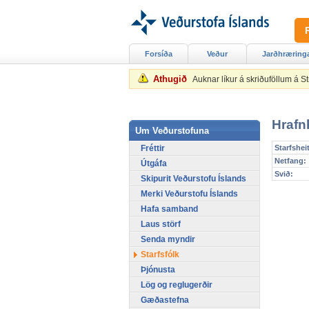
Forsíða
Veður
Jarðhræring
Athugið
Auknar líkur á skriðuföllum á 
Hrafnh
Um Veðurstofuna
Fréttir
Starfsheit
Netfang:
Útgáfa
Svið:
Skipurit Veðurstofu Íslands
Merki Veðurstofu Íslands
Hafa samband
Laus störf
Senda myndir
Starfsfólk
Þjónusta
Lög og reglugerðir
Gæðastefna