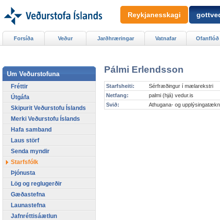
Reykjanesskagi
gottved
Forsíða
Veður
Jarðhræringar
Vatnafar
Ofanflóð
Pálmi Erlendsson
Um Veðurstofuna
Fréttir
Starfsheiti:
Sérfræðingur í mælarekstri
Netfang:
palmi (hjá) vedur.is
Útgáfa
Svið:
Athugana- og upplýsingatækn
Skipurit Veðurstofu Íslands
Merki Veðurstofu Íslands
Hafa samband
Laus störf
Senda myndir
Starfsfólk
Þjónusta
Lög og reglugerðir
Gæðastefna
Launastefna
Jafnréttisáætlun