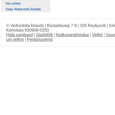
Um vefinn
Saga Veðurstofu Íslands
© Veðurstofa Íslands | Bústaðavegi 7-9 | 105 Reykjavík | Sí
Kennitala 630908-0350
Hafa samband
|
Starfsfólk
|
Notkunarskilmálar
|
Veftré
|
Spur
um vefinn
|
Persónuvernd