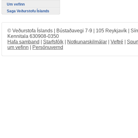
Um vefinn
Saga Veðurstofu Íslands
© Veðurstofa Íslands | Bústaðavegi 7-9 | 105 Reykjavík | Sí
Kennitala 630908-0350
Hafa samband
|
Starfsfólk
|
Notkunarskilmálar
|
Veftré
|
Spur
um vefinn
|
Persónuvernd