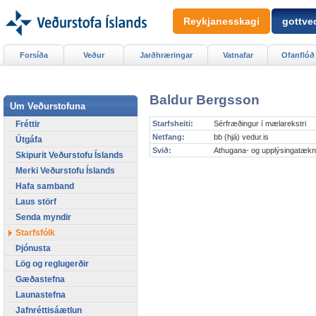
Reykjanesskagi
gottved
Forsíða
Veður
Jarðhræringar
Vatnafar
Ofanflóð
Baldur Bergsson
Um Veðurstofuna
Fréttir
Starfsheiti:
Sérfræðingur í mælarekstri
Netfang:
bb (hjá) vedur.is
Útgáfa
Svið:
Athugana- og upplýsingatækn
Skipurit Veðurstofu Íslands
Merki Veðurstofu Íslands
Hafa samband
Laus störf
Senda myndir
Starfsfólk
Þjónusta
Lög og reglugerðir
Gæðastefna
Launastefna
Jafnréttisáætlun