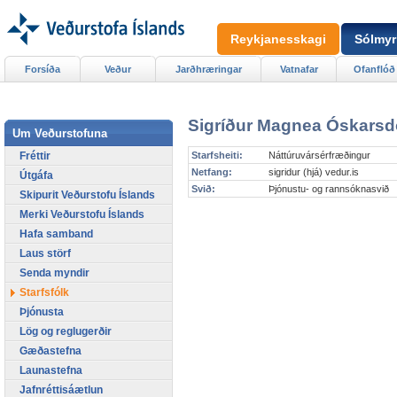
Reykjanesskagi
Sólmyr
Forsíða
Veður
Jarðhræringar
Vatnafar
Ofanflóð
Sigríður Magnea Óskarsdó
Um Veðurstofuna
Fréttir
Starfsheiti:
Náttúruvársérfræðingur
Netfang:
sigridur (hjá) vedur.is
Útgáfa
Svið:
Þjónustu- og rannsóknasvið
Skipurit Veðurstofu Íslands
Merki Veðurstofu Íslands
Hafa samband
Laus störf
Senda myndir
Starfsfólk
Þjónusta
Lög og reglugerðir
Gæðastefna
Launastefna
Jafnréttisáætlun