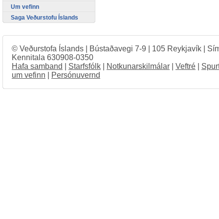
Um vefinn
Saga Veðurstofu Íslands
© Veðurstofa Íslands | Bústaðavegi 7-9 | 105 Reykjavík | Sí
Kennitala 630908-0350
Hafa samband
|
Starfsfólk
|
Notkunarskilmálar
|
Veftré
|
Spur
um vefinn
|
Persónuvernd