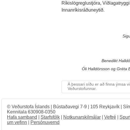
Ríkislögreglustjóra, Viðlagatryg
Innanríkisráðuneytið.
Sig
Benedikt Halldó
Óli Halldórsson og Gréta 
Á þessari síðu er að finna ýmsa v
Veðurstofunnar.
© Veðurstofa Íslands | Bústaðavegi 7-9 | 105 Reykjavík | Sí
Kennitala 630908-0350
Hafa samband
|
Starfsfólk
|
Notkunarskilmálar
|
Veftré
|
Spur
um vefinn
|
Persónuvernd