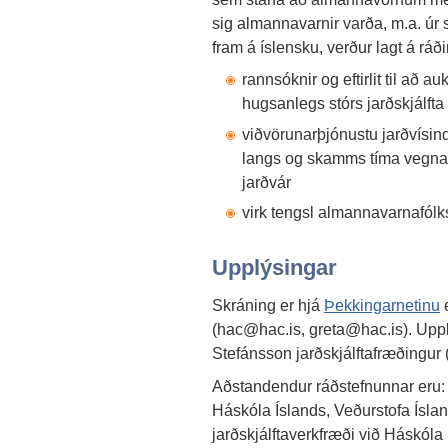
sig almannavarnir varða, m.a. úr 
fram á íslensku, verður lagt á ráð
rannsóknir og eftirlit til að 
hugsanlegs stórs jarðskjálfta
viðvörunarþjónustu jarðvísi
langs og skamms tíma vegna 
jarðvár
virk tengsl almannavarnafól
Upplýsingar
Skráning er hjá
Þekkingarnetinu
(hac@hac.is, greta@hac.is). Uppl
Stefánsson jarðskjálftafræðingur
Aðstandendur ráðstefnunnar eru: 
Háskóla Íslands, Veðurstofa Ísl
jarðskjálftaverkfræði við Háskól