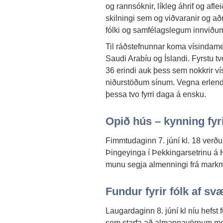
og rannsóknir, líkleg áhrif og afle
skilningi sem og viðvaranir og aðr
fólki og samfélagslegum innviðu
Til ráðstefnunnar koma vísindamen
Saudi Arabíu og Íslandi. Fyrstu tv
36 erindi auk þess sem nokkrir 
niðurstöðum sínum. Vegna erlend
þessa tvo fyrri daga á ensku.
Opið hús – kynning fyr
Fimmtudaginn 7. júní kl. 18 verð
Þingeyinga í Þekkingarsetrinu á H
munu segja almenningi frá markmi
Fundur fyrir fólk af sv
Laugardaginn 8. júní kl níu hefst
sem starfa að almannavörnum með