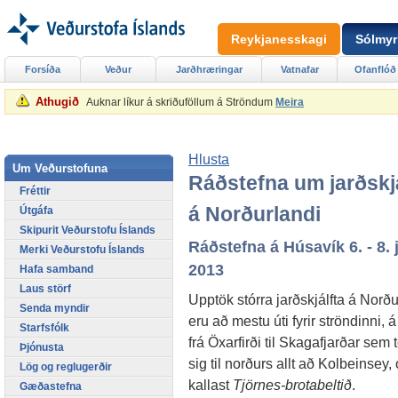
Reykjanesskagi
Sólmyr
Forsíða
Veður
Jarðhræringar
Vatnafar
Ofanflóð
Athugið
Auknar líkur á skriðuföllum á Ströndum
Meira
Hlusta
Um Veðurstofuna
Ráðstefna um jarðskj
Fréttir
á Norðurlandi
Útgáfa
Skipurit Veðurstofu Íslands
Ráðstefna á Húsavík 6. - 8. 
Merki Veðurstofu Íslands
2013
Hafa samband
Laus störf
Upptök stórra jarðskjálfta á Norðu
Senda myndir
eru að mestu úti fyrir ströndinni, 
Starfsfólk
frá Öxarfirði til Skagafjarðar sem 
Þjónusta
sig til norðurs allt að Kolbeinsey,
Lög og reglugerðir
kallast
Tjörnes-brotabeltið
.
Gæðastefna