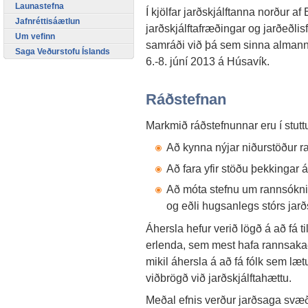
Launastefna
Í kjölfar jarðskjálftanna norður af
Jafnréttisáætlun
jarðskjálftafræðingar og jarðeðli
Um vefinn
samráði við þá sem sinna alman
Saga Veðurstofu Íslands
6.-8. júní 2013 á Húsavík.
Ráðstefnan
Markmið ráðstefnunnar eru í stutt
Að kynna nýjar niðurstöður r
Að fara yfir stöðu þekkingar 
Að móta stefnu um rannsóknir 
og eðli hugsanlegs stórs jarð
Áhersla hefur verið lögð á að fá t
erlenda, sem mest hafa rannsakað
mikil áhersla á að fá fólk sem læ
viðbrögð við jarðskjálftahættu.
Meðal efnis verður jarðsaga svæðis