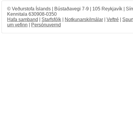
© Veðurstofa Íslands | Bústaðavegi 7-9 | 105 Reykjavík | Sí
Kennitala 630908-0350
Hafa samband
|
Starfsfólk
|
Notkunarskilmálar
|
Veftré
|
Spur
um vefinn
|
Persónuvernd