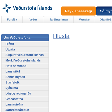
Reykjanesskagi
Sólmyr
Forsíða
Veður
Jarðhræringar
Vatnafar
Ofanflóð
Hlusta
Um Veðurstofuna
Fréttir
Útgáfa
Skipurit Veðurstofu Íslands
Merki Veðurstofu Íslands
Hafa samband
Laus störf
Senda myndir
Starfsfólk
Þjónusta
Lög og reglugerðir
Gæðastefna
Launastefna
Jafnréttisáætlun