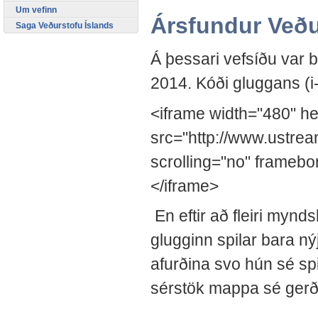
Um vefinn
Ársfundur Veðu
Saga Veðurstofu Íslands
Á þessari vefsíðu var b
2014. Kóði gluggans (i
<iframe width="480" he
src="http://www.ustr
scrolling="no" framebo
</iframe>
En eftir að fleiri mynd
glugginn spilar bara ný
afurðina svo hún sé spi
sérstök mappa sé gerð 