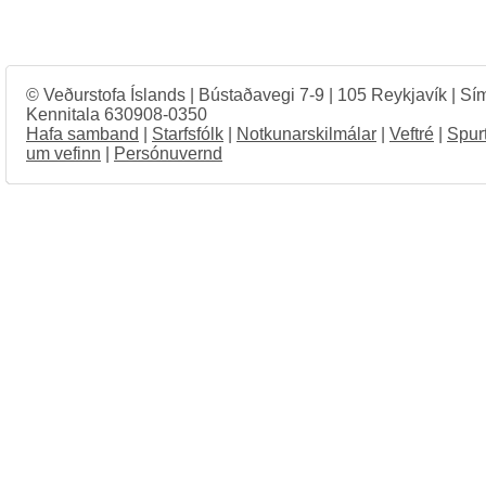
© Veðurstofa Íslands | Bústaðavegi 7-9 | 105 Reykjavík | Sí
Kennitala 630908-0350
Hafa samband
|
Starfsfólk
|
Notkunarskilmálar
|
Veftré
|
Spur
um vefinn
|
Persónuvernd