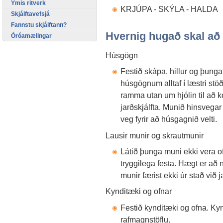
Ýmis ritverk
KRJÚPA - SKÝLA - HALDA
Skjálftavefsjá
Fannstu skjálftann?
Hvernig hugað skal a
Óróamælingar
Húsgögn
Festið skápa, hillur og þunga
húsgögnum alltaf í læstri stö
ramma utan um hjólin til að ko
jarðskjálfta. Munið hinsvega
veg fyrir að húsgagnið velti.
Lausir munir og skrautmunir
Látið þunga muni ekki vera o
tryggilega festa. Hægt er að n
munir færist ekki úr stað við j
Kynditæki og ofnar
Festið kynditæki og ofna. Ky
rafmagnstöflu.