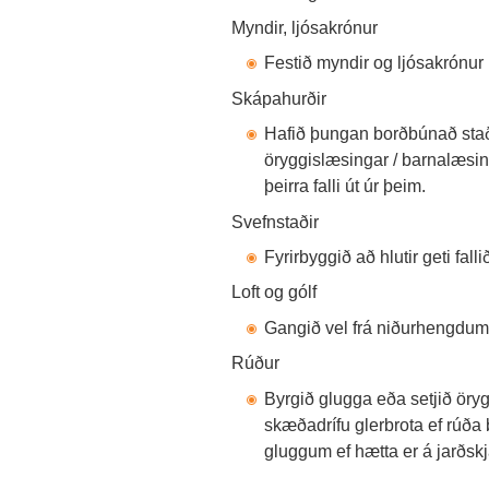
Myndir, ljósakrónur
Festið myndir og ljósakrónur í
Skápahurðir
Hafið þungan borðbúnað staðs
öryggislæsingar / barnalæsing
þeirra falli út úr þeim.
Svefnstaðir
Fyrirbyggið að hlutir geti falli
Loft og gólf
Gangið vel frá niðurhengdu
Rúður
Byrgið glugga eða setjið örygg
skæðadrífu glerbrota ef rúða 
gluggum ef hætta er á jarðskj