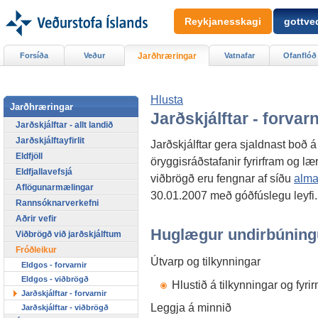
Reykjanesskagi
gottved
Forsíða
Veður
Jarðhræringar
Vatnafar
Ofanflóð
Hlusta
Jarðhræringar
Jarðskjálftar - forvarn
Jarðskjálftar - allt landið
Jarðskjálftayfirlit
Jarðskjálftar gera sjaldnast boð 
Eldfjöll
öryggisráðstafanir fyrirfram og læ
Eldfjallavefsjá
viðbrögð eru fengnar af síðu
alma
Aflögunarmælingar
30.01.2007 með góðfúslegu leyfi.
Rannsóknarverkefni
Aðrir vefir
Huglægur undirbúning
Viðbrögð við jarðskjálftum
Fróðleikur
Útvarp og tilkynningar
Eldgos - forvarnir
Eldgos - viðbrögð
Hlustið á tilkynningar og fyri
Jarðskjálftar - forvarnir
Leggja á minnið
Jarðskjálftar - viðbrögð