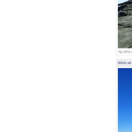
Ný GPS mæ
Sóttir að