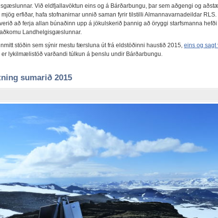
sgæslunnar. Við eldfjallavöktun eins og á Bárðarbungu, þar sem aðgengi og aðst
 mjög erfiðar, hafa stofnanirnar unnið saman fyrir tilstilli Almannavarnadeildar RLS
 verið að ferja allan búnaðinn upp á jökulskerið þannig að öryggi starfsmanna hefði
n aðkomu Landhelgisgæslunnar.
inmitt stöðin sem sýnir mestu færsluna út frá eldstöðinni haustið 2015,
eins og sagt v
a er lykilmælistöð varðandi túlkun á þenslu undir Bárðarbungu.
ning sumarið 2015