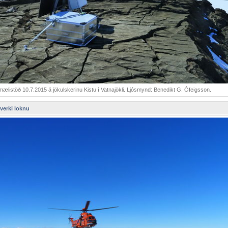
listöð 10.7.2015 á jökulskerinu Kistu í Vatnajökli. Ljósmynd: Benedikt G. Ófeigsson.
 verki loknu