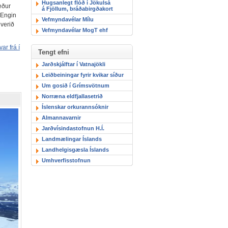
Hugsanlegt flóð í Jökulsá
æður
á Fjöllum, bráðabirgðakort
. Engin
Vefmyndavélar Mílu
 verið
Vefmyndavélar MogT ehf
ar frá í
Tengt efni
Jarðskjálftar í Vatnajökli
Leiðbeiningar fyrir kvikar síður
Um gosið í Grímsvötnum
Norræna eldfjallasetrið
Íslenskar orkurannsóknir
Almannavarnir
Jarðvísindastofnun H.Í.
Landmælingar Íslands
Landhelgisgæsla Íslands
Umhverfisstofnun