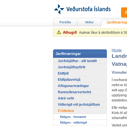
Forsíða
Veður
Jarðhræring
Athugið
Auknar líkur á skriðuföllum á 
Hlusta
Jarðhræringar
Landm
Jarðskjálftar - allt landið
Vatnaj
Jarðskjálftayfirlit
Vinnufer
Eldfjöll
Eldfjallavefsjá
Í norðvest
nefnt er K
Aflögunarmælingar
sett upp G
Rannsóknarverkefni
upplýsinga
Aðrir vefir
eldstöðin
Viðbrögð við jarðskjálftum
Eftir miðj
Fróðleikur
Kistu til 
Eldgos - forvarnir
sólarrafhl
Eldgos - viðbrögð
Verkið un