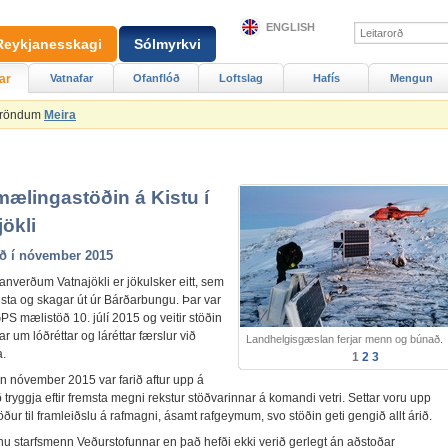
ENGLISH
Reykjanesskagi
Sólmyrkvi
ar
Vatnafar
Ofanflóð
Loftslag
Hafís
Mengun
Ströndum
Meira
ælingastöðin á Kistu í
ökli
ð í nóvember 2015
anverðum Vatnajökli er jökulsker eitt, sem
ista og skagar út úr Bárðarbungu. Þar var
PS mælistöð 10. júlí 2015 og veitir stöðin
r um lóðréttar og láréttar færslur við
Landhelgisgæslan ferjar menn og búnað.
a.
1
2
3
an nóvember 2015 var farið aftur upp á
að tryggja eftir fremsta megni rekstur stöðvarinnar á komandi vetri. Settar voru upp
öður til framleiðslu á rafmagni, ásamt rafgeymum, svo stöðin geti gengið allt árið.
nu starfsmenn Veðurstofunnar en það hefði ekki verið gerlegt án aðstoðar