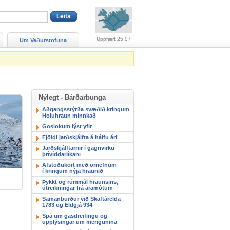
Viðvaranir (engin viðv
Uppfært 25.07
Um Veðurstofuna
Nýlegt - Bárðarbunga
Aðgangsstýrða svæðið kringum
Holuhraun minnkað
Goslokum lýst yfir
Fjöldi jarðskjálfta á hálfu ári
Jarðskjálftarnir í gagnvirku
þrívíddarlíkani
Afstöðukort með örnefnum
í kringum nýja hraunið
Þykkt og rúmmál hraunsins,
útreikningar frá áramótum
Samanburður við Skaftárelda
1783 og Eldgjá 934
Spá um gasdreifingu og
upplýsingar um mengunina