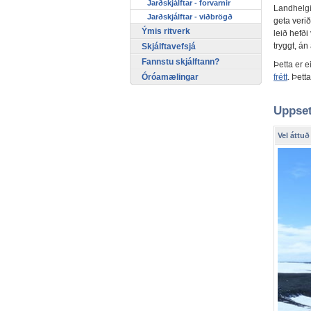
Jarðskjálftar - forvarnir
Landhelgi
Jarðskjálftar - viðbrögð
geta verið
Ýmis ritverk
leið hefði
tryggt, á
Skjálftavefsjá
Fannstu skjálftann?
Þetta er e
frétt
. Þett
Óróamælingar
Uppset
Vel áttuð