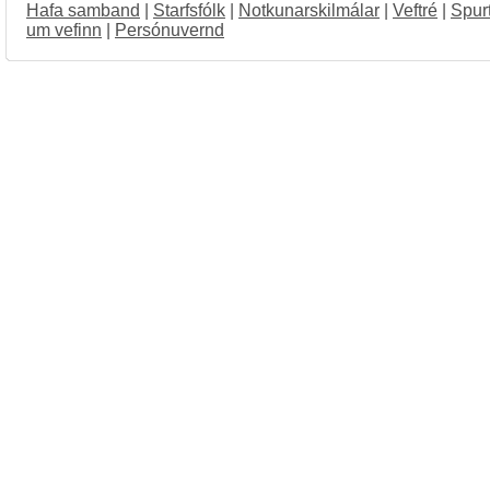
Hafa samband
|
Starfsfólk
|
Notkunarskilmálar
|
Veftré
|
Spur
um vefinn
|
Persónuvernd