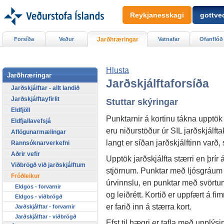
Reykjanesskagi
gottved
Forsíða
Veður
Jarðhræringar
Vatnafar
Ofanflóð
Hlusta
Jarðhræringar
Jarðskjálftaforsíða
Jarðskjálftar - allt landið
Jarðskjálftayfirlit
Stuttar skýringar
Eldfjöll
Punktarnir á kortinu tákna upptök
Eldfjallavefsjá
eru niðurstöður úr SIL jarðskjálfta
Aflögunarmælingar
langt er síðan jarðskjálftinn var
Rannsóknarverkefni
Aðrir vefir
Upptök jarðskjálfta stærri en þr
Viðbrögð við jarðskjálftum
stjörnum. Punktar með ljósgráum hr
Fróðleikur
úrvinnslu, en punktar með svörtum
Eldgos - forvarnir
og leiðrétt. Kortið er uppfært á fi
Eldgos - viðbrögð
er farið inn á stærra kort.
Jarðskjálftar - forvarnir
Jarðskjálftar - viðbrögð
Efst til hægri er tafla með uppl