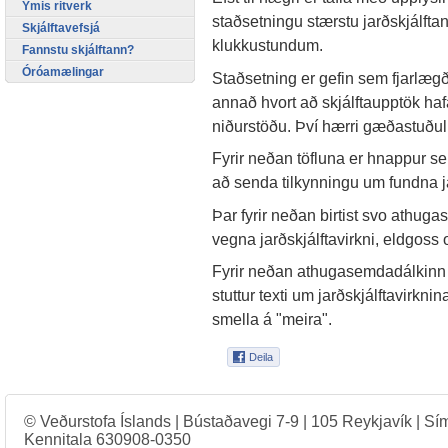
Ýmis ritverk
staðsetningu stærstu jarðskjálfta
Skjálftavefsjá
klukkustundum.
Fannstu skjálftann?
Óróamælingar
Staðsetning er gefin sem fjarlægð
annað hvort að skjálftaupptök hafa
niðurstöðu. Því hærri gæðastuðul
Fyrir neðan töfluna er hnappur s
að senda tilkynningu um fundna ja
Þar fyrir neðan birtist svo athug
vegna jarðskjálftavirkni, eldgoss o
Fyrir neðan athugasemdadálkinn er 
stuttur texti um jarðskjálftavirkn
smella á "meira".
© Veðurstofa Íslands | Bústaðavegi 7-9 | 105 Reykjavík | Sí
Kennitala 630908-0350