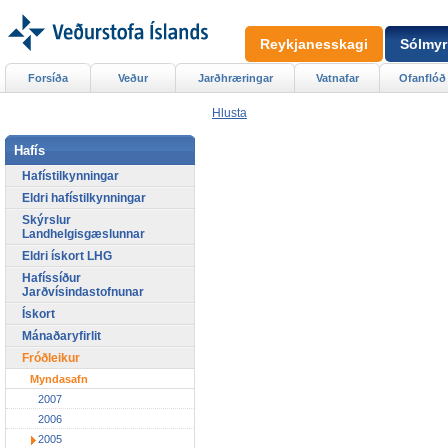
Reykjanesskagi
Sólmyr
Forsíða
Veður
Jarðhræringar
Vatnafar
Ofanflóð
Hlusta
Hafís
Hafístilkynningar
Eldri hafístilkynningar
Skýrslur
Landhelgisgæslunnar
Eldri ískort LHG
Hafíssíður
Jarðvísindastofnunar
Ískort
Mánaðaryfirlit
Fróðleikur
Myndasafn
2007
2006
2005