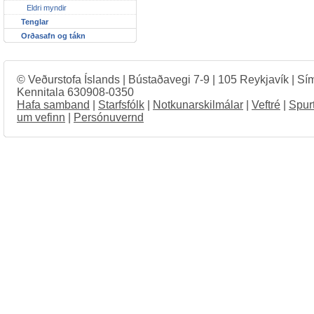
Eldri myndir
Tenglar
Orðasafn og tákn
© Veðurstofa Íslands | Bústaðavegi 7-9 | 105 Reykjavík | Sí
Kennitala 630908-0350
Hafa samband
|
Starfsfólk
|
Notkunarskilmálar
|
Veftré
|
Spur
um vefinn
|
Persónuvernd