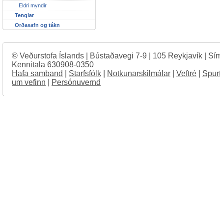
Eldri myndir
Tenglar
Orðasafn og tákn
© Veðurstofa Íslands | Bústaðavegi 7-9 | 105 Reykjavík | Sí
Kennitala 630908-0350
Hafa samband
|
Starfsfólk
|
Notkunarskilmálar
|
Veftré
|
Spur
um vefinn
|
Persónuvernd