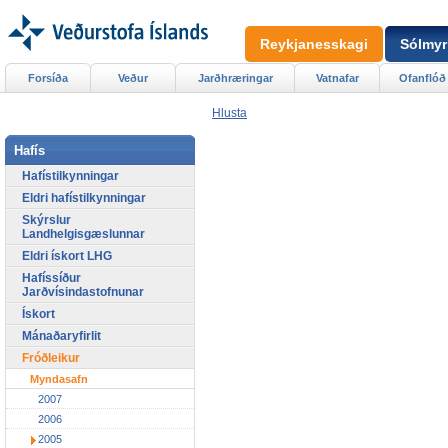
Reykjanesskagi
Sólmyr
Forsíða
Veður
Jarðhræringar
Vatnafar
Ofanflóð
Hlusta
Hafís
Hafístilkynningar
Eldri hafístilkynningar
Skýrslur
Landhelgisgæslunnar
Eldri ískort LHG
Hafíssíður
Jarðvísindastofnunar
Ískort
Mánaðaryfirlit
Fróðleikur
Myndasafn
2007
2006
2005