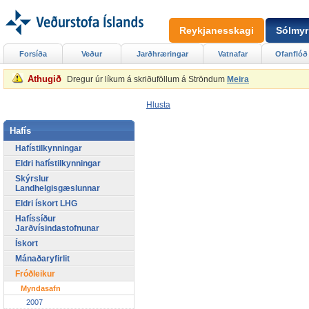
Reykjanesskagi
Sólmyr
Forsíða
Veður
Jarðhræringar
Vatnafar
Ofanflóð
Athugið
Dregur úr líkum á skriðuföllum á Ströndum
Meira
Hlusta
Hafís
Hafístilkynningar
Eldri hafístilkynningar
Skýrslur
Landhelgisgæslunnar
Eldri ískort LHG
Hafíssíður
Jarðvísindastofnunar
Ískort
Mánaðaryfirlit
Fróðleikur
Myndasafn
2007