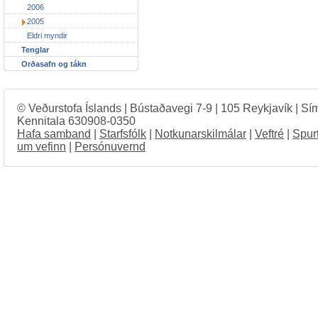
2006
2005
Eldri myndir
Tenglar
Orðasafn og tákn
© Veðurstofa Íslands | Bústaðavegi 7-9 | 105 Reykjavík | Sí
Kennitala 630908-0350
Hafa samband
|
Starfsfólk
|
Notkunarskilmálar
|
Veftré
|
Spur
um vefinn
|
Persónuvernd