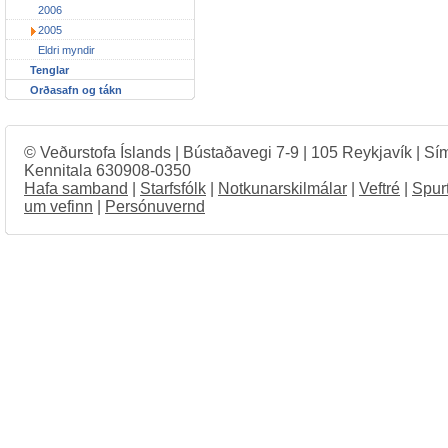
2006
2005
Eldri myndir
Tenglar
Orðasafn og tákn
© Veðurstofa Íslands | Bústaðavegi 7-9 | 105 Reykjavík | Sí
Kennitala 630908-0350
Hafa samband
|
Starfsfólk
|
Notkunarskilmálar
|
Veftré
|
Spur
um vefinn
|
Persónuvernd