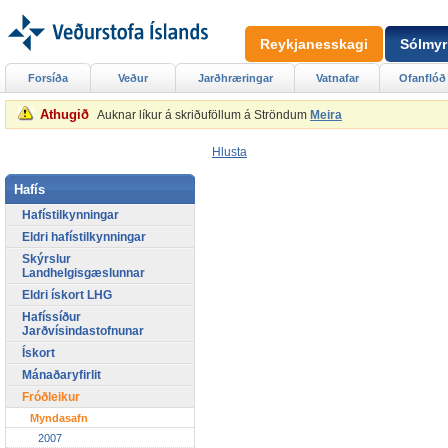
Reykjanesskagi
Sólmyr
Forsíða
Veður
Jarðhræringar
Vatnafar
Ofanflóð
Athugið
Auknar líkur á skriðuföllum á Ströndum
Meira
Hlusta
Hafís
Hafístilkynningar
Eldri hafístilkynningar
Skýrslur
Landhelgisgæslunnar
Eldri ískort LHG
Hafíssíður
Jarðvísindastofnunar
Ískort
Mánaðaryfirlit
Fróðleikur
Myndasafn
2007