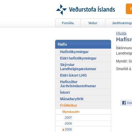
Forsíða
Veður
Jarðhræring
Hlusta
Hafís
Hafís
Ískönnuna
Hafístilkynningar
Landhelg
Eldri hafístilkynningar
Myndir: G
Skýrslur
Landhelgisgæslunnar
Smellið á 
Eldri ískort LHG
Hafíssíður
Jarðvísindastofnunar
Ískort
Mánaðaryfirlit
Fróðleikur
Myndasafn
2007
2006
2005