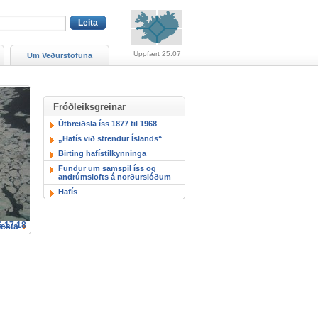
Viðvaranir (engin viðv
Uppfært 25.07
Um Veðurstofuna
Fróðleiksgreinar
Útbreiðsla íss 1877 til 1968
„Hafís við strendur Íslands“
Birting hafístilkynninga
Fundur um samspil íss og
andrúmslofts á norðurslóðum
Hafís
6
17
18
æsta