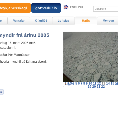
ENGLISH
Reykjanesskagi
gottvedur.is
ar
Vatnafar
Ofanflóð
Loftslag
Hafís
Mengun
myndir frá árinu 2005
rflug 16. mars 2005 með
isgæslunni.
arðar Þór Magnússon.
hverja mynd til að fá hana stærri.
1
2
3
4
5
6
7
8
9
10
11
12
13
14
15
1
fyrri
n
19
20
21
22