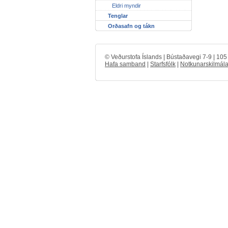
Eldri myndir
Tenglar
Orðasafn og tákn
© Veðurstofa Íslands | Bústaðavegi 7-9 | 10
Hafa samband
|
Starfsfólk
|
Notkunarskilmála