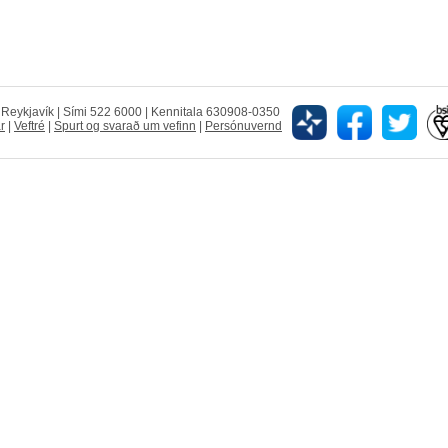
5 Reykjavík | Sími 522 6000 | Kennitala 630908-0350
r
|
Veftré
|
Spurt og svarað um vefinn
|
Persónuvernd